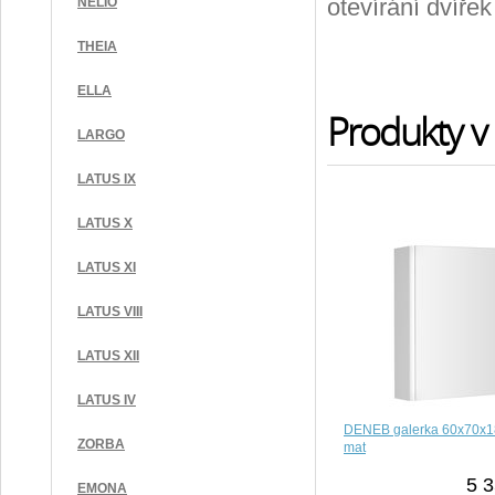
otevírání dvířek
NELIO
THEIA
ELLA
Produkty v 
LARGO
LATUS IX
LATUS X
LATUS XI
LATUS VIII
LATUS XII
LATUS IV
DENEB galerka 60x70x18
ZORBA
mat
5 3
EMONA