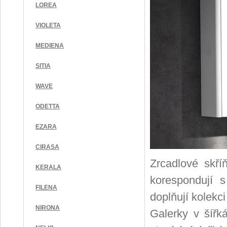
LOREA
VIOLETA
MEDIENA
SITIA
WAVE
ODETTA
EZARA
CIRASA
Zrcadlové skř
KERALA
korespondují 
FILENA
doplňují kolek
NIRONA
Galerky v šířk