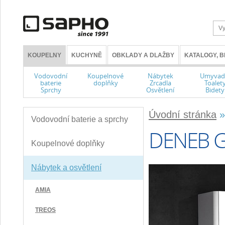
KOUPELNY
KUCHYNĚ
OBKLADY A DLAŽBY
KATALOGY, 
Vodovodní
Koupelnové
Nábytek
Umyvad
baterie
doplňky
Zrcadla
Toalet
Sprchy
Osvětlení
Bidety
Úvodní stránka
Vodovodní baterie a sprchy
DENEB 
Koupelnové doplňky
Nábytek a osvětlení
AMIA
TREOS