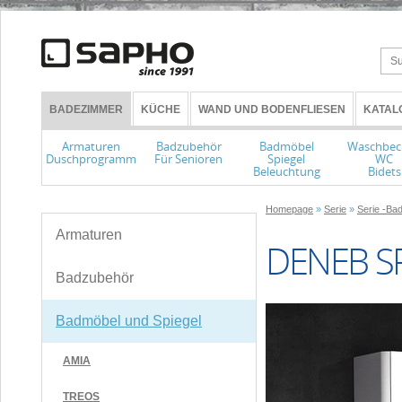
BADEZIMMER
KÜCHE
WAND UND BODENFLIESEN
KATAL
Armaturen
Badzubehör
Badmöbel
Waschbec
Duschprogramm
Für Senioren
Spiegel
WC
Beleuchtung
Bidets
Homepage
»
Serie
»
Serie -Ba
Armaturen
DENEB S
Badzubehör
Badmöbel und Spiegel
AMIA
TREOS