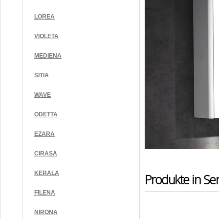
LOREA
VIOLETA
MEDIENA
SITIA
WAVE
ODETTA
EZARA
CIRASA
KERALA
Produkte in Ser
FILENA
NIRONA