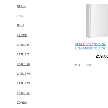
NELIO
THEIA
ELLA
LARGO
DENEB Spiegelschrank
LATUS IX
60x70x18cm, Weiß mat
LATUS X
259,00
LATUS XI
Code: DN060
LATUS VIII
LATUS XII
LATUS IV
ZORBA