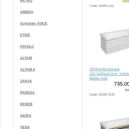
RETRO
vorr
Code: SI080-1111
AMBRA
Schränke AVICE
ETIDE
FAVOLO
ALTAIR
SITIA Unterschrank
ALTAIR II
101,4x50x44,2cm, 2xSch
Weiße matt
ZANYA
735,00
au
PANEDA
Code: SI105-3131
DENEB
AKIRA
VEGA