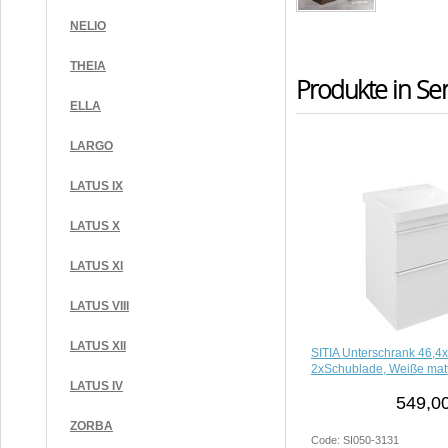
NELIO
THEIA
Produkte in Ser
ELLA
LARGO
LATUS IX
LATUS X
LATUS XI
LATUS VIII
LATUS XII
SITIA Unterschrank 46,4
2xSchublade, Weiße mat
LATUS IV
549,00
ZORBA
Code: SI050-3131