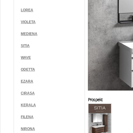
LOREA
VIOLETA
MEDIENA
SITIA
WAVE
ODETTA
EZARA
CIRASA
Prospekt
KERALA
FILENA
NIRONA