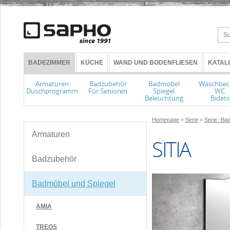
BADEZIMMER
KÜCHE
WAND UND BODENFLIESEN
KATAL
Armaturen
Badzubehör
Badmöbel
Waschbec
Duschprogramm
Für Senioren
Spiegel
WC
Beleuchtung
Bidets
Homepage
»
Serie
»
Serie -Ba
Armaturen
SITIA
Badzubehör
Badmöbel und Spiegel
AMIA
TREOS