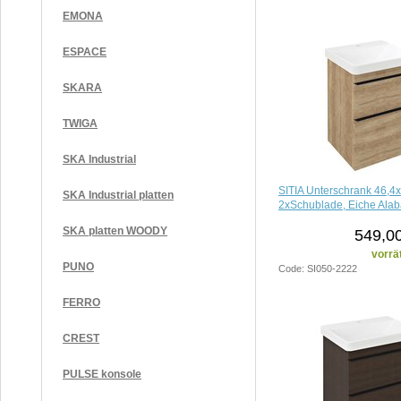
EMONA
ESPACE
SKARA
TWIGA
SKA Industrial
SITIA Unterschrank 46,4
SKA Industrial platten
2xSchublade, Eiche Ala
SKA platten WOODY
549,00
vorrä
PUNO
Code: SI050-2222
FERRO
CREST
PULSE konsole