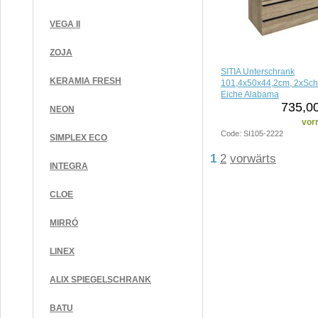
VEGA II
ZOJA
SITIA Unterschrank
KERAMIA FRESH
101,4x50x44,2cm, 2xSch
Eiche Alabama
735,00
NEON
vorr
Code: SI105-2222
SIMPLEX ECO
1
2
vorwärts
INTEGRA
CLOE
MIRRÓ
LINEX
ALIX SPIEGELSCHRANK
BATU