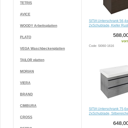
TETRIS
AVICE
SITIA Unterschrank 56,4
2xSchublade, Kiefer Rust
WOODY Arbeitsplatten
588,00
PLATO
vorr
Code: SI060-1616
VEGA Waschbeckenplatten
TAILOR platten
MORIAN
VIERA
BRAND
CIMBURA
SITIA Unterschrank 75,6
2xSchublade, Silbereich
CROSS
648,00