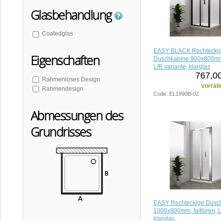
Glasbehandlung
Coatedglas
EASY BLACK Rechtecki
Eigenschaften
Duschkabine 900x800mm, 
L/R variante, klarglas
767,00
Rahmenloses Design
vorräti
Rahmendesign
Code: EL1990B-02
Abmessungen des
Grundrisses
EASY Rechteckige Dusc
1000x900mm, falttüren, L
klarglas