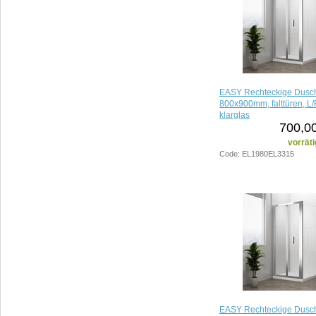
EASY Rechteckige Dusc
800x900mm, falttüren, L/
klarglas
700,00
vorräti
Code: EL1980EL3315
EASY Rechteckige Dusc