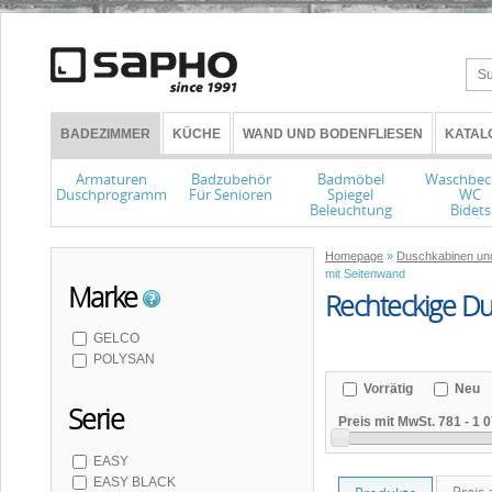
BADEZIMMER
KÜCHE
WAND UND BODENFLIESEN
KATAL
Armaturen
Badzubehör
Badmöbel
Waschbec
Duschprogramm
Für Senioren
Spiegel
WC
Beleuchtung
Bidets
Homepage
»
Duschkabinen un
mit Seitenwand
Marke
Rechteckige Du
GELCO
POLYSAN
Vorrätig
Neu
Serie
Preis mit MwSt.
781
-
1 
EASY
EASY BLACK
Preis 