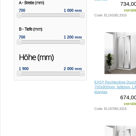
A - Breite (mm)
734,00
vorräti
700
1 000 mm
Code: EL1910EL3315
B - Tiefe (mm)
700
1 200 mm
Höhe (mm)
1 900
2 000 mm
EASY Rechteckige Dusc
700x900mm, falttüren, L/
klarglas
674,00
vorräti
Code: EL1970EL3315