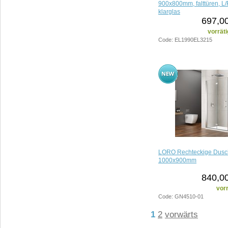
900x800mm, falttüren, L/
klarglas
697,00
vorräti
Code: EL1990EL3215
LORO Rechteckige Dusc
1000x900mm
840,00
vorr
Code: GN4510-01
1
2
vorwärts