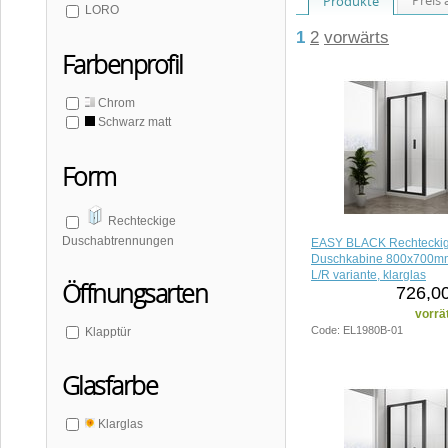
Produkte
LORO
1
2
vorwärts
Farbenprofil
Chrom
Schwarz matt
Form
Rechteckige
Duschabtrennungen
EASY BLACK Rechtecki
Duschkabine 800x700mm, 
L/R variante, klarglas
Öffnungsarten
726,00
vorrä
Code: EL1980B-01
Klapptür
Glasfarbe
Klarglas