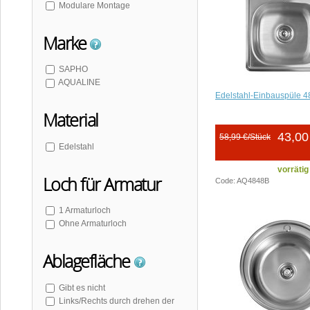
Modulare Montage
Marke
SAPHO
AQUALINE
Edelstahl-Einbauspüle 
Material
43,00
58,99 €/Stück
Edelstahl
vorrätig
Loch für Armatur
Code: AQ4848B
1 Armaturloch
Ohne Armaturloch
Ablagefläche
Gibt es nicht
Links/Rechts durch drehen der