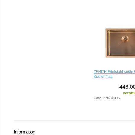
ZENITH Edelstahl-spüle
Kupfer matt
448,00
vorräti
Code: ZN6045PG
Information