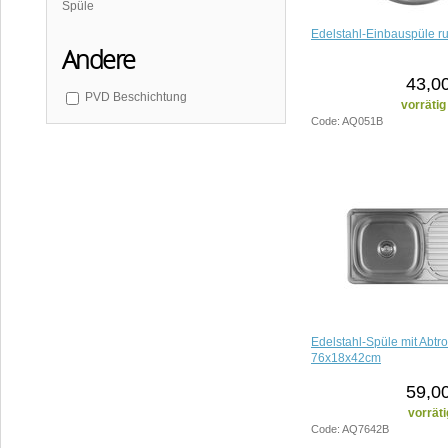
Spüle
Edelstahl-Einbauspüle 
Andere
43,0
PVD Beschichtung
vorrätig
Code: AQ051B
Edelstahl-Spüle mit Abtro
76x18x42cm
59,0
vorräti
Code: AQ7642B