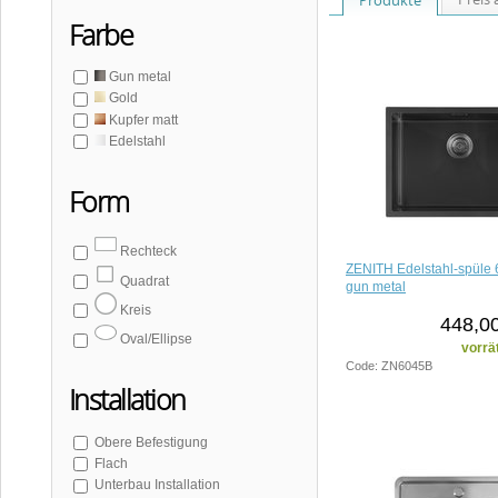
Farbe
Gun metal
Gold
Kupfer matt
Edelstahl
Form
Rechteck
ZENITH Edelstahl-spüle
Quadrat
gun metal
Kreis
448,00
Oval/Ellipse
vorrä
Code: ZN6045B
Installation
Obere Befestigung
Flach
Unterbau Installation