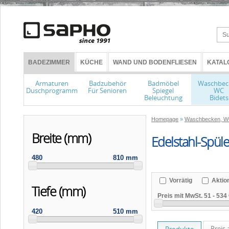
BADEZIMMER
KÜCHE
WAND UND BODENFLIESEN
KATAL
Armaturen
Badzubehör
Badmöbel
Waschbec
Duschprogramm
Für Senioren
Spiegel
WC
Beleuchtung
Bidets
Homepage
»
Waschbecken, WC
Breite (mm)
Edelstahl-Spül
480
810 mm
Vorrätig
Aktio
Tiefe (mm)
Preis mit MwSt.
51
-
534 
420
510 mm
Preis 
Produkte