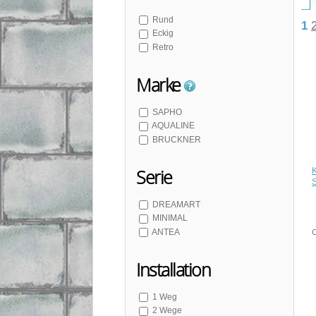
Nickel
Rund
1
Chrom-Gold
Eckig
Retro
Marke
SAPHO
AQUALINE
BRUCKNER
Serie
DREAMART
MINIMAL
ANTEA
C
Installation
1 Weg
2 Wege