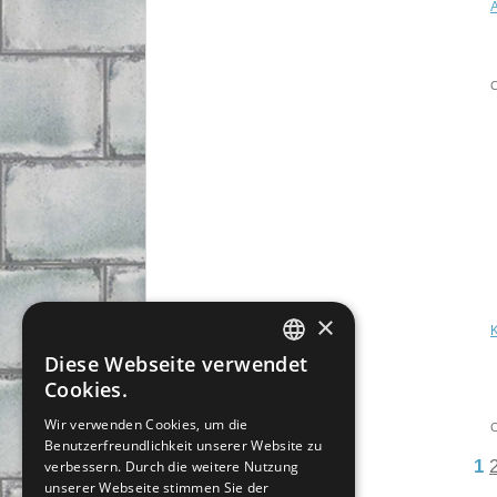
C
×
Diese Webseite verwendet
CZECH
Cookies.
SLOVAK
Wir verwenden Cookies, um die
C
Benutzerfreundlichkeit unserer Website zu
GERMAN
1
verbessern. Durch die weitere Nutzung
ENGLISH
unserer Webseite stimmen Sie der