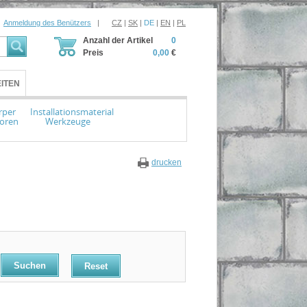
Anmeldung des Benützers
|
CZ
|
SK
|
DE
|
EN
|
PL
Anzahl der Artikel
0
Preis
0,00
€
ITEN
rper
Installationsmaterial
toren
Werkzeuge
drucken
Reset