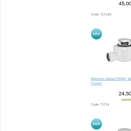
45,0
Code: 71714G
Wannen-Ablauf DN40, kli
Chrom
24,5
vorrä
Code: 71714