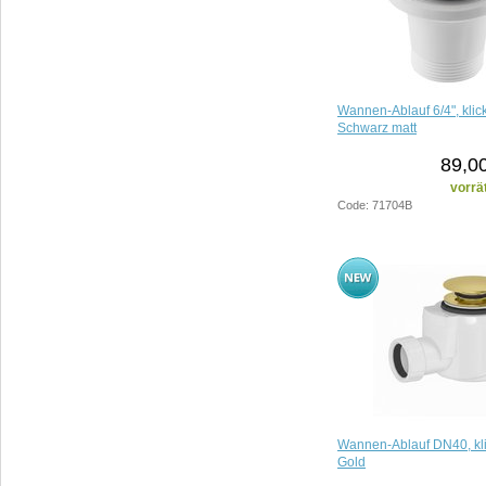
Wannen-Ablauf 6/4", klick
Schwarz matt
89,0
vorrä
Code: 71704B
Wannen-Ablauf DN40, kli
Gold