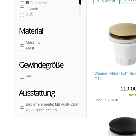
Gun metal
Weiß
Gold
Gold mat
Kupfer matt
Material
Messing
Plast
Gewindegröße
Wannen-Ablauf 6/4", klic
6/4"
matt
119,00
Ausstattung
vorr
Code: 71704GB
Bedienelemente: Mit Push-Open
PVD Beschichtung