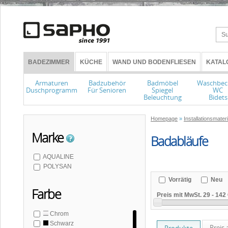
BADEZIMMER
KÜCHE
WAND UND BODENFLIESEN
KATAL
Armaturen
Badzubehör
Badmöbel
Waschbec
Duschprogramm
Für Senioren
Spiegel
WC
Beleuchtung
Bidets
Homepage
»
Installationsmate
Marke
Badabläufe
AQUALINE
POLYSAN
Vorrätig
Neu
Farbe
Preis mit MwSt.
29
-
142 
Chrom
Schwarz
Preis 
Produkte