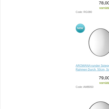
78,0
vorräti
Code: RG080
AROWANA runder Spiege
Rahmen Durch. 50cm, Sc
79,0
vorräti
Code: AWB050