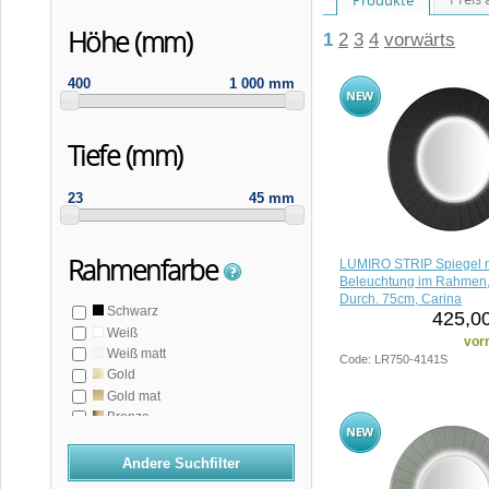
Höhe (mm)
1
2
3
4
vorwärts
400
1 000 mm
Tiefe (mm)
23
45 mm
Rahmenfarbe
LUMIRO STRIP Spiegel m
Beleuchtung im Rahmen,
Durch. 75cm, Carina
Schwarz
425,00
Weiß
vorr
Weiß matt
Code: LR750-4141S
Gold
Gold mat
Bronze
Braun
Grau
Andere Suchfilter
Silber