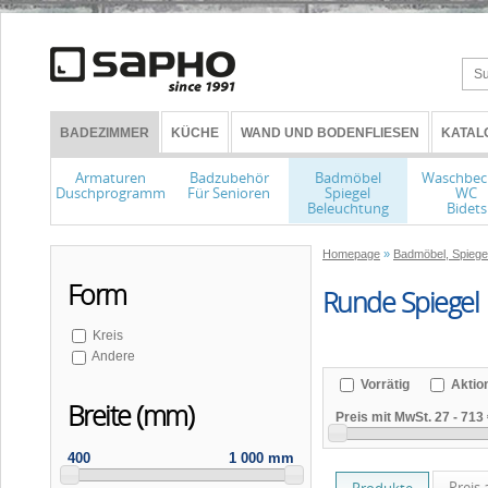
BADEZIMMER
KÜCHE
WAND UND BODENFLIESEN
KATAL
Armaturen
Badzubehör
Badmöbel
Waschbec
Duschprogramm
Für Senioren
Spiegel
WC
Beleuchtung
Bidets
Homepage
»
Badmöbel, Spiege
Form
Runde Spiegel
Kreis
Andere
Vorrätig
Aktio
Breite (mm)
Preis mit MwSt.
27
-
713 
400
1 000 mm
Preis 
Produkte