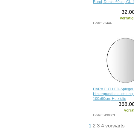
Rund, Durch. 60cm, CU f
32,0
vorrätig
Code: 22444
DARA CUT LED-Spiegel 
Hintergrundbeleuchtung 
100x90cm, Heizfolie
368,00
vorrä
Code: 34900CI
1
2
3
4
vorwärts