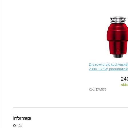
Drezový drvič kuchynsk
230V, 375W, pneumatick
24
skla
Kód: DW576
Informace
O nás