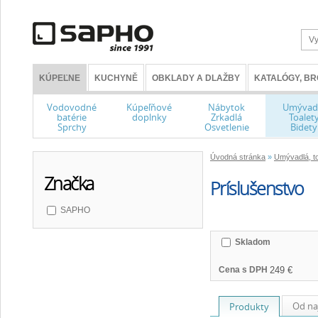
KÚPEĽNE
KUCHYNĚ
OBKLADY A DLAŽBY
KATALÓGY, B
Vodovodné
Kúpeľňové
Nábytok
Umývad
batérie
doplnky
Zrkadlá
Toalet
Sprchy
Osvetlenie
Bidety
Úvodná stránka
»
Umývadlá, to
Značka
Príslušenstvo
SAPHO
Skladom
Cena s DPH
Od na
Produkty