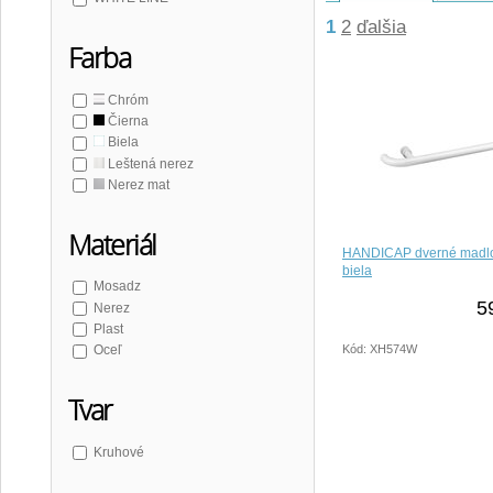
1
2
ďalšia
Farba
Chróm
Čierna
Biela
Leštená nerez
Nerez mat
Materiál
HANDICAP dverné madl
biela
Mosadz
5
Nerez
Plast
Kód: XH574W
Oceľ
Tvar
Kruhové