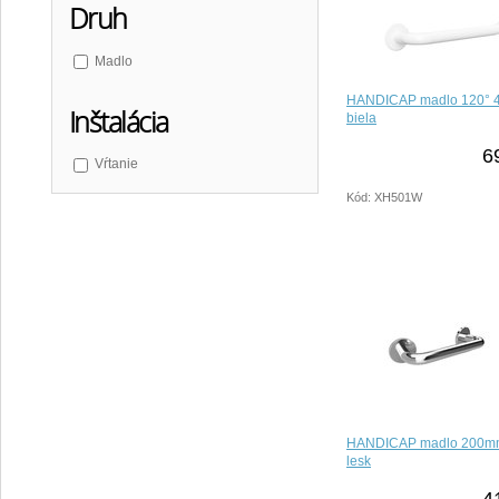
Druh
Madlo
HANDICAP madlo 120° 
Inštalácia
biela
6
Vŕtanie
Kód: XH501W
HANDICAP madlo 200mm
lesk
4