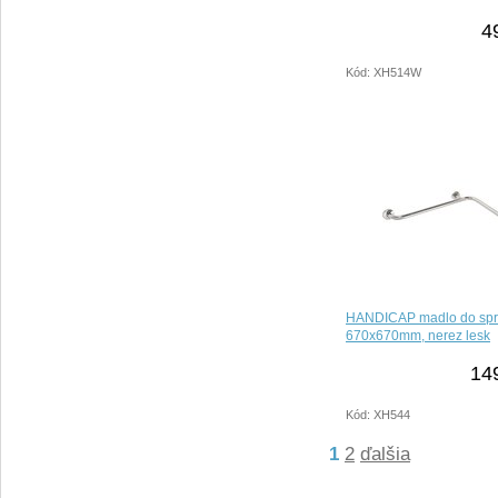
4
Kód: XH514W
HANDICAP madlo do spr
670x670mm, nerez lesk
14
Kód: XH544
1
2
ďalšia