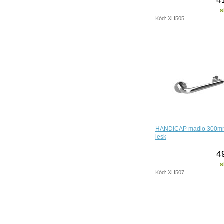
s
Kód: XH505
HANDICAP madlo 300mm
lesk
4
s
Kód: XH507