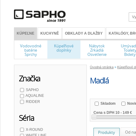
KÚPEĽNE
KUCHYNĚ
OBKLADY A DLAŽBY
KATALÓGY, B
Vodovodné
Kúpeľňové
Nábytok
Umývad
batérie
doplnky
Zrkadlá
Toalet
Sprchy
Osvetlenie
Bidety
Úvodná stránka
»
Kúpeľňové d
Značka
Madlá
SAPHO
AQUALINE
RIDDER
Skladom
Novi
Cena s DPH
10
-
149 €
Séria
X-ROUND
Od na
Produkty
WHITE LINE