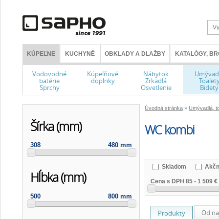
KÚPEĽNE
KUCHYNĚ
OBKLADY A DLAŽBY
KATALÓGY, B
Vodovodné
Kúpeľňové
Nábytok
Umývad
batérie
doplnky
Zrkadlá
Toalet
Sprchy
Osvetlenie
Bidety
Úvodná stránka
»
Umývadlá, to
Šírka (mm)
WC kombi
308
480 mm
Skladom
Akčn
Hĺbka (mm)
Cena s DPH
85
-
1 509 €
500
800 mm
Od na
Produkty