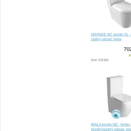
GRANDE WC kombi XL, s
zadný odpad, biela
70
s
Kód: GR360
IMALA kombi WC, Vortex 
spodný/zadný odpad, bie