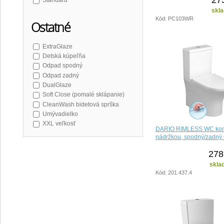
Standard
skla
Kód: PC103WR
Ostatné
ExtraGlaze
Detská kúpeľňa
Odpad spodný
Odpad zadný
DualGlaze
Soft Close (pomalé sklápanie)
CleanWash bidetová sprška
Umývadielko
XXL veľkosť
DARIO RIMLESS WC kom
nádržkou, spodný/zadný 
278
skla
Kód: 201.437.4