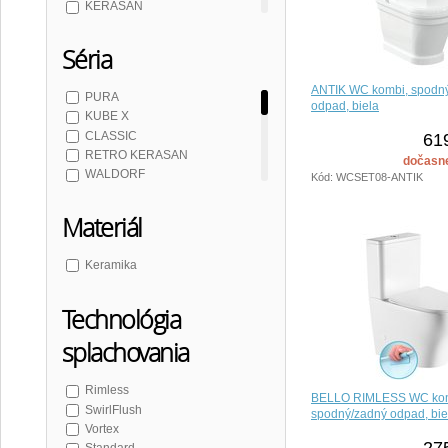
KERASAN
CREAVIT
Séria
ANTIK WC kombi, spodn
PURA
odpad, biela
KUBE X
CLASSIC
61
RETRO KERASAN
dočasn
WALDORF
Kód: WCSET08-ANTIK
ANTIK
KID
Materiál
PURA COLOR
KUBE X COLOR
Keramika
INFINITY
FLO keramika
PACO
Technológia
PORTO
splachovania
ANTIK AQUALINE
Rimless
BELLO RIMLESS WC kom
SwirlFlush
spodný/zadný odpad, bie
Vortex
27