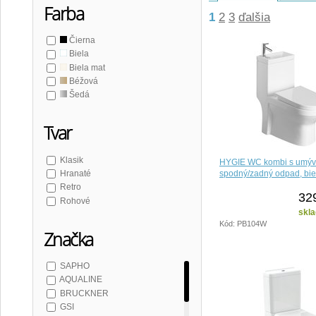
Farba
1
2
3
ďalšia
Čierna
Biela
Biela mat
Béžová
Šedá
Tvar
Klasik
HYGIE WC kombi s umýv
spodný/zadný odpad, bie
Hranaté
Retro
32
Rohové
skla
Kód: PB104W
Značka
SAPHO
AQUALINE
BRUCKNER
GSI