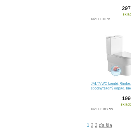
297
skla
Kód: PC107V
JALTA WC kombi, Rimles
spodný/zadný odpad, bie
199
sklad
Kód: PB103RW
1
2
3
ďalšia