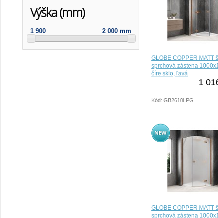
Výška (mm)
1 900
2 000 mm
GLOBE COPPER MATT št
sprchová zástena 1000
číre sklo, ľavá
1 01
Kód: GB2610LPG
GLOBE COPPER MATT št
sprchová zástena 1000