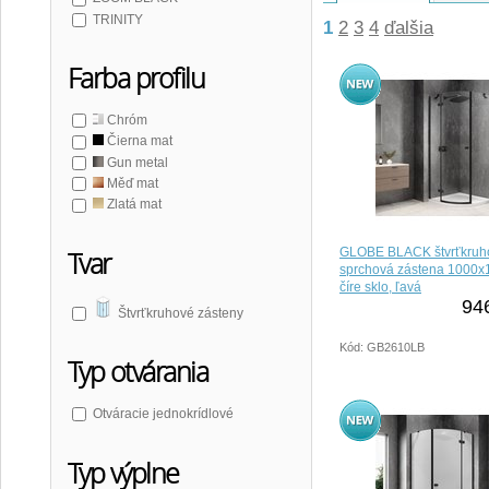
TRINITY
1
2
3
4
ďalšia
Farba profilu
Chróm
Čierna mat
Gun metal
Měď mat
Zlatá mat
GLOBE BLACK štvrťkruh
Tvar
sprchová zástena 1000
číre sklo, ľavá
94
Štvrťkruhové zásteny
Kód: GB2610LB
Typ otvárania
Otváracie jednokrídlové
Typ výplne