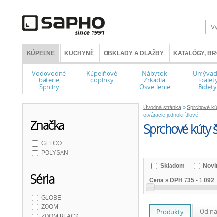
KÚPEĽNE
KUCHYNĚ
OBKLADY A DLAŽBY
KATALÓGY, B
Vodovodné
Kúpeľňové
Nábytok
Umývad
batérie
doplnky
Zrkadlá
Toalet
Sprchy
Osvetlenie
Bidety
Úvodná stránka
»
Sprchové kú
otváracie jednokrídlové
Značka
Sprchové kúty š
GELCO
POLYSAN
Skladom
Novi
Séria
Cena s DPH
735
-
1 092
GLOBE
ZOOM
Od na
Produkty
ZOOM BLACK