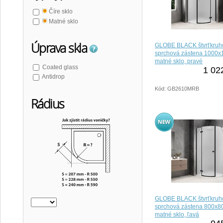
Číre sklo
Matné sklo
Úprava skla
GLOBE BLACK štvrťkruh
sprchová zástena 1000
matné sklo, pravé
Coated glass
1 02
Antidrop
Kód: GB2610MRB
Rádius
GLOBE BLACK štvrťkruh
sprchová zástena 800x
matné sklo, ľavá