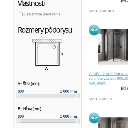
94
Vlastnosti
Kód: GB2680MLB
Bezrámové prevedenie
Rozmery pôdorysu
GLOBE BLACK štvrťkruh
sprchová zástena 900x9
A - Šírka (mm)
sklo, pravé
91
800
1 000 mm
Kód: GB2690RB
B - Hĺbka (mm)
800
1 000 mm