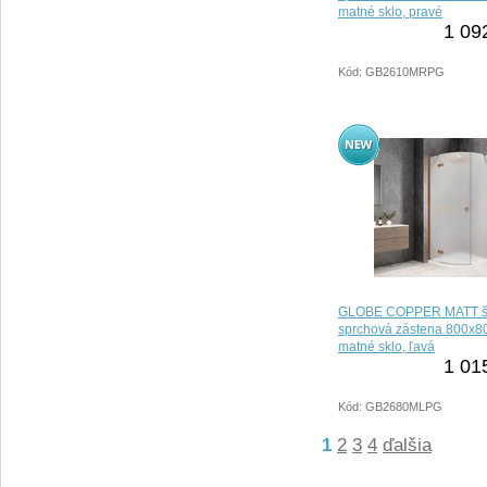
matné sklo, pravé
1 09
Kód: GB2610MRPG
GLOBE COPPER MATT št
sprchová zástena 800x
matné sklo, ľavá
1 01
Kód: GB2680MLPG
1
2
3
4
ďalšia