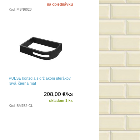
na objednávku
Kód: MSN6028
PULSE konzola s držiakom uterákov,
ľavá, čierna mat
208,00 €/ks
skladom 1 ks
Kód: BM752-CL