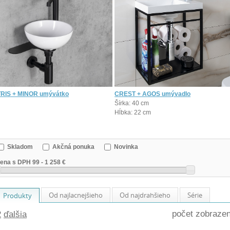
CREST + AGOS umývadlo
RIS + MINOR umývátko
Šírka: 40 cm
Hĺbka: 22 cm
Skladom
Akčná ponuka
Novinka
ena s DPH
99
-
1 258 €
Od najlacnejšieho
Od najdrahšieho
Série
Produkty
počet zobraze
2
ďalšia