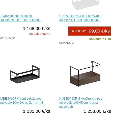
ARUBA konzola s policou
CREST konzola pod umývadlo
48,4x40x49 cm, čierna matná
39,5x45x21,7cm, biela matná
1 168,00 €/ks
99,00 €/ks
168,00 €/ks
na objednávku
ód: ARK250
skladom > 5 ks
Kód: AR502
NUBES/NORM konštrukcia pod
NUBES/NORM konštrukcia pod
umývadlo 100x50cm, čierna mat
umývadlo 100x50cm, čierna
mat/orech
1 035,00 €/ks
1 258,00 €/ks