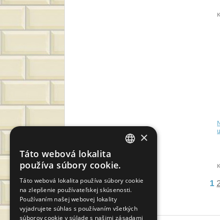
×
Táto webová lokalita
CZECH
používa súbory cookie.
SLOVAK
Táto webová lokalita používa súbory cookie
1
na zlepšenie používateľskej skúsenosti.
GERMAN
Používaním našej webovej lokality
ENGLISH
vyjadrujete súhlas s používaním všetkých
súborov cookie v súlade s našimi zásadami