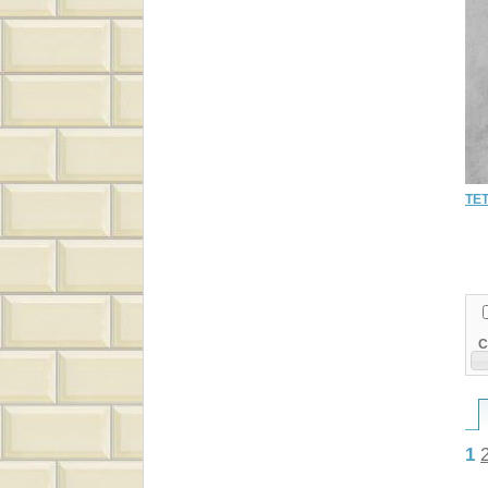
TET
C
1