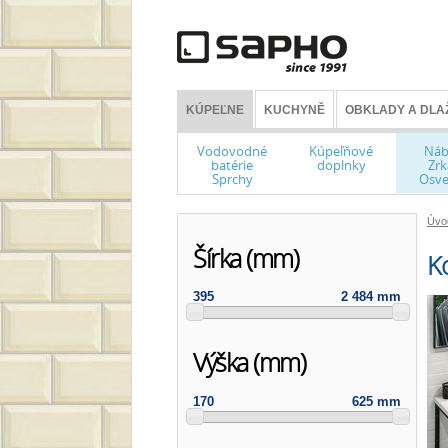
KÚPEĽNE
KUCHYNĚ
OBKLADY A DLA
Vodovodné
Kúpeľňové
Náb
batérie
doplnky
Zrk
Sprchy
Osve
Úvo
Šírka (mm)
K
395
2 484 mm
Výška (mm)
170
625 mm