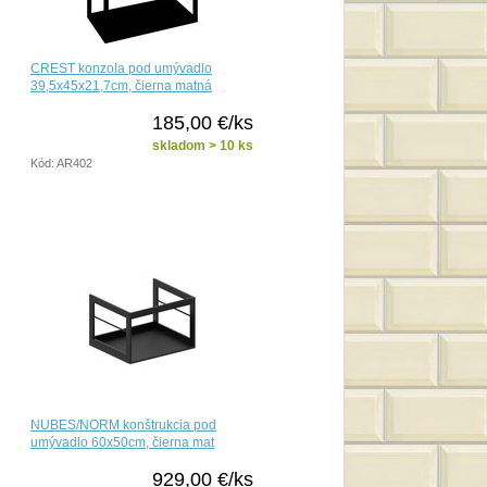
CREST konzola pod umývadlo
39,5x45x21,7cm, čierna matná
185,00 €/ks
skladom > 10 ks
Kód: AR402
NUBES/NORM konštrukcia pod
umývadlo 60x50cm, čierna mat
929,00 €/ks