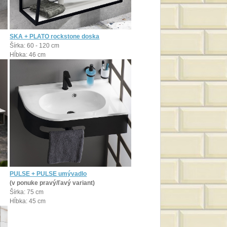
SKA + PLATO rockstone doska
Šírka: 60 - 120 cm
Hĺbka: 46 cm
PULSE + PULSE umývadlo
(v ponuke pravý/ľavý variant)
Šírka: 75 cm
Hĺbka: 45 cm