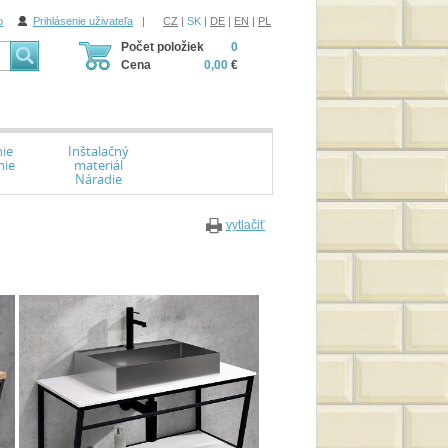
o
Prihlásenie uživateľa
|
CZ
|
SK
|
DE
|
EN
|
PL
Počet položiek
0
Cena
0,00
€
ie
Inštalačný
nie
materiál
Náradie
vytlačiť