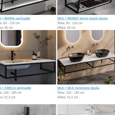
 + MARIA umývadlo
SKA + WOODY drevo masív doska
ka: 60 - 120 cm
Šírka: 60 - 120 cm
ka: 46 cm
Hĺbka: 46 cm
A + ARECA umývadlo
SKA + SKA rockstone doska
ka: 100 - 180 cm
Šírka: 100 - 180 cm
ka: 51,5 cm
Hĺbka: 51,5 cm