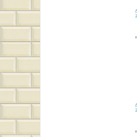
1
K
1
K