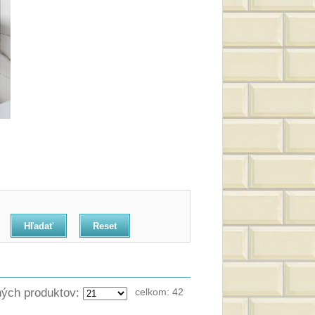
Reset
ných produktov:
celkom:
42