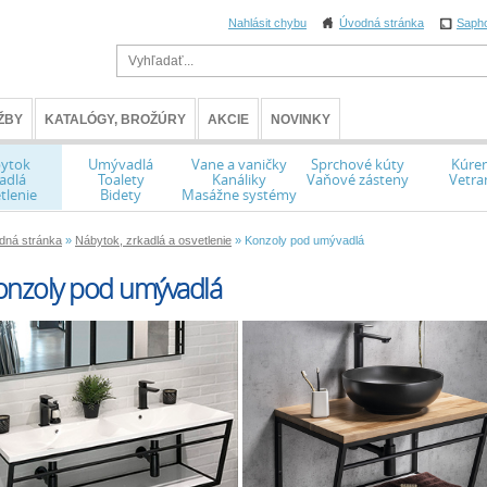
Nahlásit chybu
Úvodná stránka
Saph
ŽBY
KATALÓGY, BROŽÚRY
AKCIE
NOVINKY
ytok
Umývadlá
Vane a vaničky
Sprchové kúty
Kúren
adlá
Toalety
Kanáliky
Vaňové zásteny
Vetra
tlenie
Bidety
Masážne systémy
dná stránka
»
Nábytok, zrkadlá a osvetlenie
» Konzoly pod umývadlá
onzoly pod umývadlá