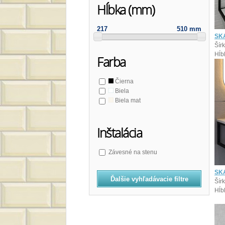
Hĺbka (mm)
217
510 mm
SKA
Šír
Hĺb
Farba
Čierna
Biela
Biela mat
Inštalácia
Závesné na stenu
SK
Ďalšie vyhľadávacie filtre
Šír
Hĺb