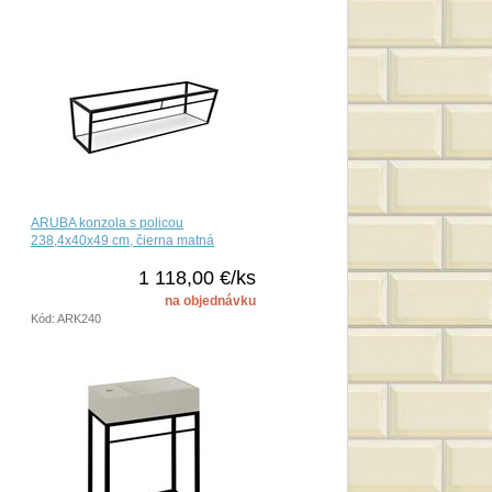
ARUBA konzola s policou
238,4x40x49 cm, čierna matná
1 118,00 €/ks
na objednávku
Kód: ARK240