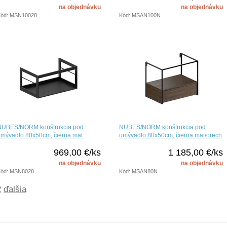
na objednávku
na objednávku
Kód: MSN10028
Kód: MSAN100N
NUBES/NORM konštrukcia pod
NUBES/NORM konštrukcia pod
umývadlo 80x50cm, čierna mat
umývadlo 80x50cm, čierna mat/orech
969,00 €/ks
1 185,00 €/ks
na objednávku
na objednávku
Kód: MSN8028
Kód: MSAN80N
2
ďalšia