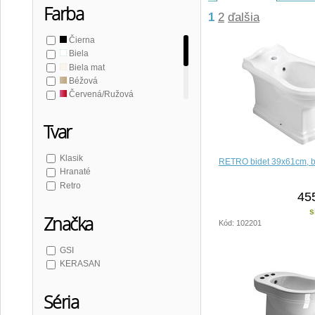
Farba
1
2
ďalšia
Čierna
Biela
Biela mat
Béžová
Červená/Ružová
Modrá
Zelená
Tvar
Šedá
Klasik
RETRO bidet 39x61cm, b
Hranaté
Retro
45
s
Značka
Kód: 102201
GSI
KERASAN
Séria