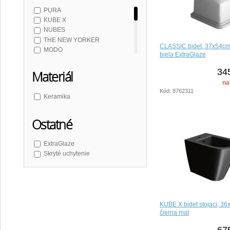
PURA
KUBE X
NUBES
THE NEW YORKER
CLASSIC bidet, 37x54cm,
MODO
biela ExtraGlaze
TONO
CLASSIC
34
Materiál
RETRO KERASAN
na
WALDORF
Kód: 8762311
Keramika
NUBES COLOR
PURA COLOR
KUBE X COLOR
Ostatné
MODO COLOR
ExtraGlaze
Skryté uchytenie
KUBE X bidet stojaci, 36
čierna mat
67