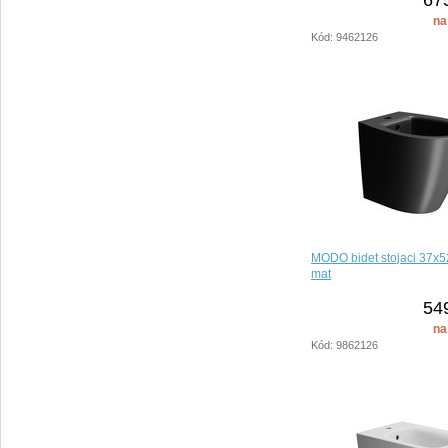
na
Kód: 9462126
MODO bidet stojaci 37x5
mat
54
na
Kód: 9862126