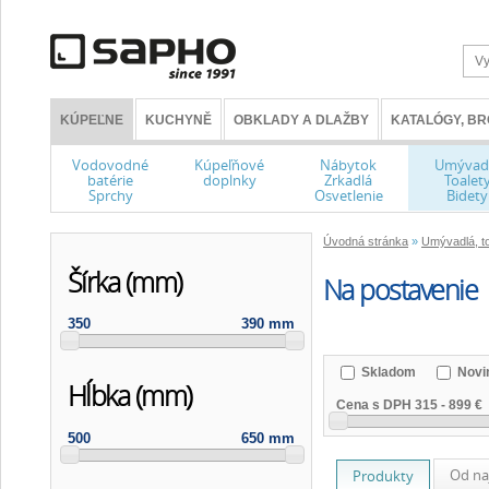
KÚPEĽNE
KUCHYNĚ
OBKLADY A DLAŽBY
KATALÓGY, B
Vodovodné
Kúpeľňové
Nábytok
Umývad
batérie
doplnky
Zrkadlá
Toalet
Sprchy
Osvetlenie
Bidety
Úvodná stránka
»
Umývadlá, to
Šírka (mm)
Na postavenie
350
390 mm
Skladom
Novi
Hĺbka (mm)
Cena s DPH
315
-
899 €
500
650 mm
Od na
Produkty