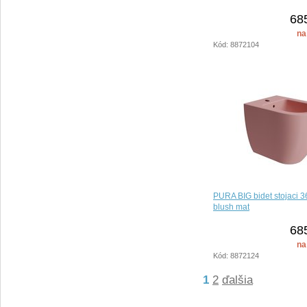
68
na
Kód: 8872104
PURA BIG bidet stojaci 
blush mat
68
na
Kód: 8872124
1
2
ďalšia