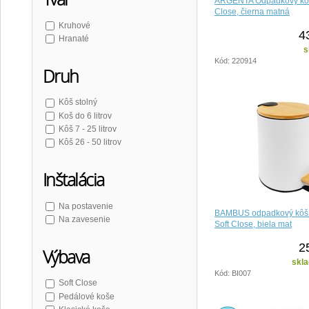
ARGENTA Odpadkový koš 
Close, čierna matná
Kruhové
4
Hranaté
s
Kód: 220914
Druh
Kôš stolný
Koš do 6 litrov
Kôš 7 - 25 litrov
Kôš 26 - 50 litrov
Inštalácia
Na postavenie
BAMBUS odpadkový kôš g
Na zavesenie
Soft Close, biela mat
2
Výbava
skla
Kód: BI007
Soft Close
Pedálové koše