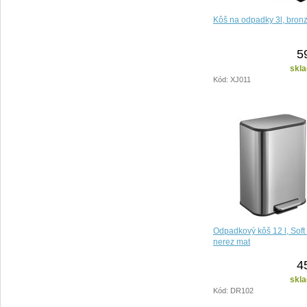
Kôš na odpadky 3l, bron
5
skla
Kód: XJ011
Odpadkový kôš 12 l, Soft
nerez mat
4
skla
Kód: DR102