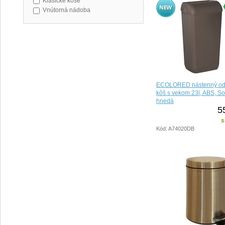
Klasické koše
Vnútorná nádoba
ECOLORED nástenný od
kôš s vekom 23l, ABS, So
hnedá
5
s
Kód: A74020DB