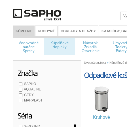
KÚPEĽNE
KUCHYNĚ
OBKLADY A DLAŽBY
KATALÓGY, B
Vodovodné
Kúpeľňové
Nábytok
Umývad
batérie
doplnky
Zrkadlá
Toalet
Sprchy
Osvetlenie
Bidety
Úvodná stránka
»
Kúpeľňové d
Značka
Odpadkové ko
SAPHO
AQUALINE
GEDY
MARPLAST
Séria
Kruhové
X-ROUND