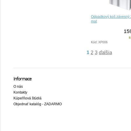
Odpadkový koš závesný 2
mat
15
s
Kód: XP006
1
2
3
ďalšia
Informace
O nás
Kontakty
Kúpeľňová štúdiá
Objednať katalóg - ZADARMO