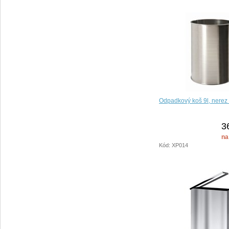
Odpadkový koš 9l, nerez
3
na
Kód: XP014