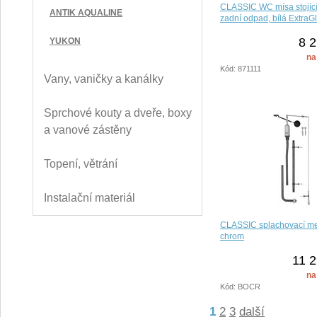
CLASSIC WC mísa stojíc
ANTIK AQUALINE
zadní odpad, bílá ExtraG
8 2
YUKON
na
Kód: 871111
Vany, vaničky a kanálky
Sprchové kouty a dveře, boxy
a vanové zástěny
Topení, větrání
Instalační materiál
CLASSIC splachovací m
chrom
11 2
na
Kód: BOCR
1
2
3
další