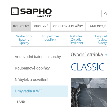
KOUPELNY
KUCHYNĚ
OBKLADY A DLAŽBY
KATALOGY, 
Vodovodní
Koupelnové
Nábytek
Umyvad
baterie
doplňky
Zrcadla
Toalet
Sprchy
Osvětlení
Bidety
Úvodní stránka
Vodovodní baterie a sprchy
CLASSIC
Koupelnové doplňky
Nábytek a osvětlení
Umyvadla a WC
SAND