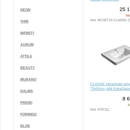
25 1
NEON
na
Kód: WCSET23-CLASSIC-
THIN
INFINITY
AURUM
ATTILA
BEAUTY
MURANO
CLASSIC keramické umy
75x50cm, bílá ExtraGlaz
DALMA
8 6
PRIORI
s
Kód: 8787111
FORMIGO
BLOK