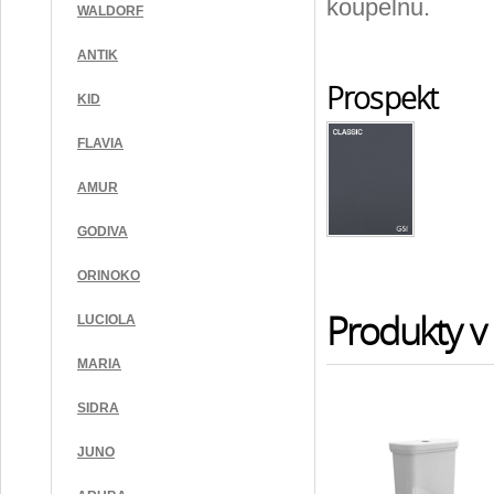
koupelnu.
WALDORF
ANTIK
Prospekt
KID
FLAVIA
AMUR
GODIVA
ORINOKO
Produkty v 
LUCIOLA
MARIA
SIDRA
JUNO