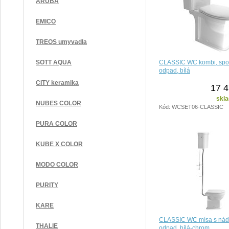
ARUBA
EMICO
TREOS umyvadla
CLASSIC WC kombi, spo
SOTT AQUA
odpad, bílá
CITY keramika
17 4
skla
NUBES COLOR
Kód: WCSET06-CLASSIC
PURA COLOR
KUBE X COLOR
MODO COLOR
PURITY
KARE
CLASSIC WC mísa s nádr
THALIE
odpad, bílá-chrom