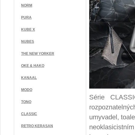
NORM
PURA
KUBE X
NUBES
THE NEW YORKER
OKE & HAKO
KANAAL
MODO
Série CLASSIC
TONO
rozpoznatelnýc
CLASSIC
umyvadel, toale
neoklasicistní
RETRO KERASAN