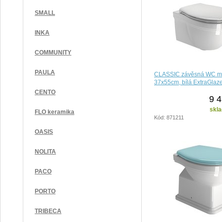
SMALL
INKA
COMMUNITY
PAULA
CLASSIC závěsná WC mí
37x55cm, bílá ExtraGlaz
CENTO
9 4
skla
FLO keramika
Kód: 871211
OASIS
NOLITA
PACO
PORTO
TRIBECA