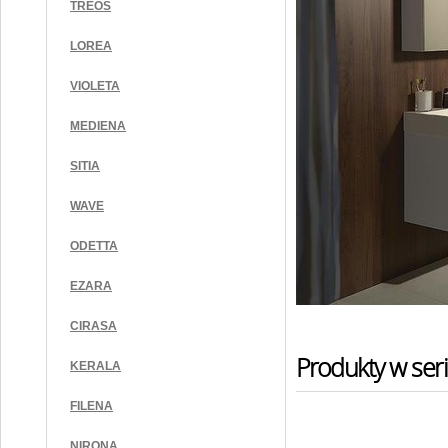
TREOS
LOREA
VIOLETA
MEDIENA
SITIA
WAVE
ODETTA
EZARA
CIRASA
Produkty w seri
KERALA
FILENA
NIRONA