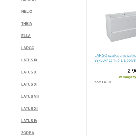
NELIO
THEIA
ELLA
LARGO
LARGO szafka umywalk
LATUS IX
99x50x41cm, biała połys
2 9
LATUS X
w magazyn
Kod: LA101
LATUS XI
LATUS VIII
LATUS XII
LATUS IV
ZORBA