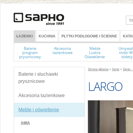
ŁAZIENKI
KUCHNIA
PŁYTKI PODŁOGOWE I ŚCIENNE
KATA
Baterie
Akcesoria
Meble
Umywal
program
łazienkowe
Lustra
miski 
prysznicowy
Oświetlenie
bidety
Strona główna
»
Serie
»
Serie -
Baterie i słuchawki
LARGO
prysznicowe
Akcesoria łazienkowe
Meble i oświetlenie
AMIA