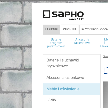
ŁAZIENKI
KUCHNIA
PŁYTKI PODŁOGOW
Baterie
Akcesoria
Me
program
łazienkowe
Lu
prysznicowy
Oświe
Str
Baterie i słuchawki
prysznicowe
Akcesoria łazienkowe
Meble i oświetlenie
AMIA