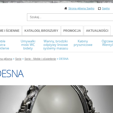
Strona główna Sapho
Sapho
E I ŚCIENNE
KATALOGI, BROSZURY
PROMOCJA
AKTUALNOŚCI
ble
Umywalki
Wanny, brodziki
Kabiny
Ogrzew
stra
miski WC
odpływy liniowe
prysznicowe
Wentyl
tlenie
bidety
systemy masażu
ona główna
»
Serie
»
Serie - Meble i oświetlenie
» DESNA
DESNA