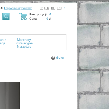
Logowanie użytkownika
|
CZ
|
SK
|
DE
|
EN
|
PL
Ilość pozycji
0
Cena
0
zł
anie
Materiały
acja
instalacyjne
Narzędzie
drukuj