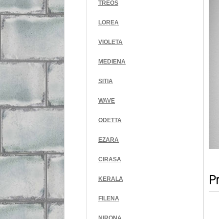
TREOS
LOREA
VIOLETA
MEDIENA
SITIA
WAVE
ODETTA
EZARA
CIRASA
Pr
KERALA
FILENA
NIRONA