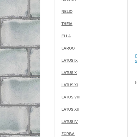
NELIO
THEIA
ELLA
LARGO
LATUS IX
s
LATUS X
K
LATUS XI
LATUS VIII
LATUS XII
LATUS IV
ZORBA