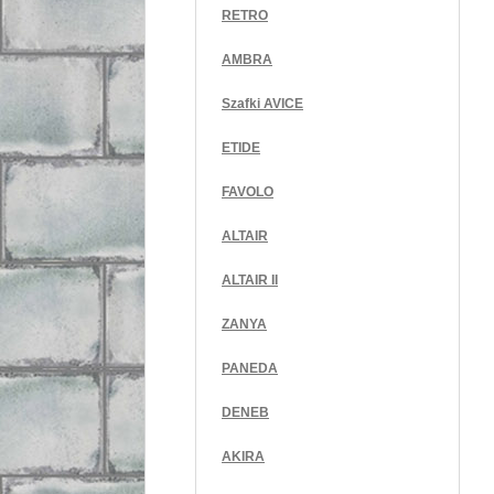
RETRO
AMBRA
Szafki AVICE
ETIDE
FAVOLO
ALTAIR
ALTAIR II
ZANYA
PANEDA
DENEB
AKIRA