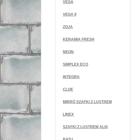
VEGA
VEGA II
ZOJA
KERAMIA FRESH
NEON
SIMPLEX ECO
INTEGRA
CLOE
MIRRÓ SZAFKI Z LUSTREM
LINEX
SZAFKI Z LUSTREM ALIX
BATU