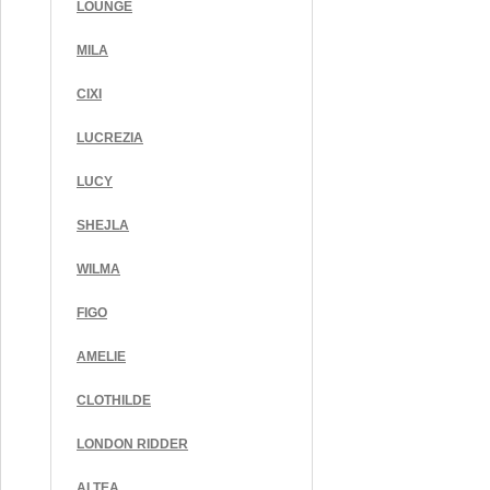
LOUNGE
MILA
CIXI
LUCREZIA
LUCY
SHEJLA
WILMA
FIGO
AMELIE
CLOTHILDE
LONDON RIDDER
ALTEA