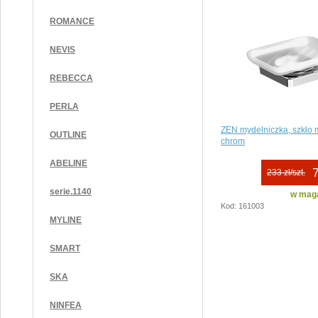
ROMANCE
NEVIS
REBECCA
PERLA
ZEN mydelniczka, szkło 
OUTLINE
chrom
ABELINE
7
233 zł/szt.
serie.1140
w maga
Kod: 161003
MYLINE
SMART
SKA
NINFEA