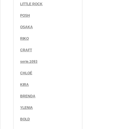
LITTLE ROCK
POSH
OSAKA
RIKO
CRAFT
serie.1093
CHLOÉ
KIRA
BRENDA
YLENIA
BOLD