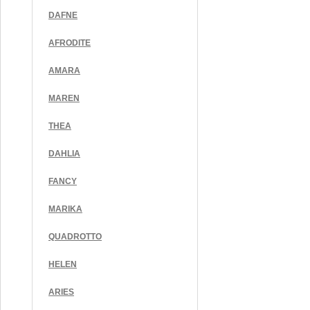
DAFNE
AFRODITE
AMARA
MAREN
THEA
DAHLIA
FANCY
MARIKA
QUADROTTO
HELEN
ARIES