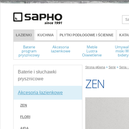
ŁAZIENKI
KUCHNIA
PŁYTKI PODŁOGOWE I ŚCIENNE
KATA
Baterie
Akcesoria
Meble
Umywal
program
łazienkowe
Lustra
miski 
prysznicowy
Oświetlenie
bidety
Strona główna
»
Serie
»
Seria 
Baterie i słuchawki
ZEN
prysznicowe
Akcesoria łazienkowe
ZEN
FLORI
AIDA