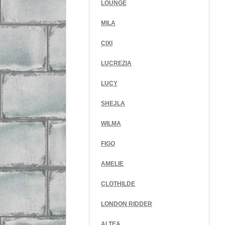
LOUNGE
MILA
CIXI
LUCREZIA
LUCY
SHEJLA
WILMA
FIGO
AMELIE
CLOTHILDE
LONDON RIDDER
ALTEA