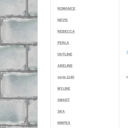
ROMANCE
NEVIS
REBECCA
PERLA
OUTLINE
ABELINE
serie.1140
K
MYLINE
SMART
SKA
NINFEA