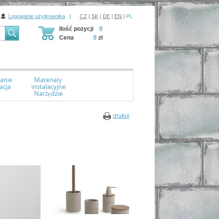
Logowanie użytkownika
|
CZ
|
SK
|
DE
|
EN
|
PL
Ilość pozycji
0
Cena
0
zł
anie
Materiały
acja
instalacyjne
Narzędzie
drukuj