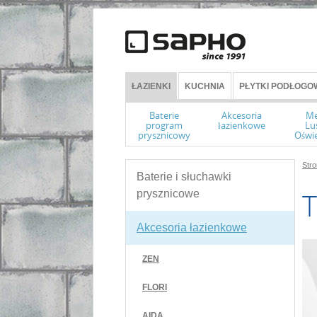
ŁAZIENKI
KUCHNIA
PŁYTKI PODŁOGOW
Baterie
Akcesoria
Me
program
łazienkowe
Lu
prysznicowy
Oświe
Str
Baterie i słuchawki
prysznicowe
Akcesoria łazienkowe
ZEN
FLORI
AIDA