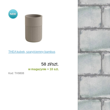
THEA kubek, szary/ciemny bambus
58 zł/szt.
w magazynie > 10 szt.
Kod: TH9808