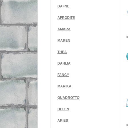
DAFNE
AFRODITE
AMARA
K
MAREN
THEA
DAHLIA
FANCY
MARIKA
QUADROTTO
T
HELEN
ARIES
K