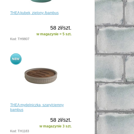
THEA kubek, zielony /bambus
58 zł/szt.
w magazynie > 5 szt.
Kod: TH9807
THEA mydelniczka, szary/ciemny
bambus
58 zł/szt.
w magazynie 3 szt.
Kod: TH1183