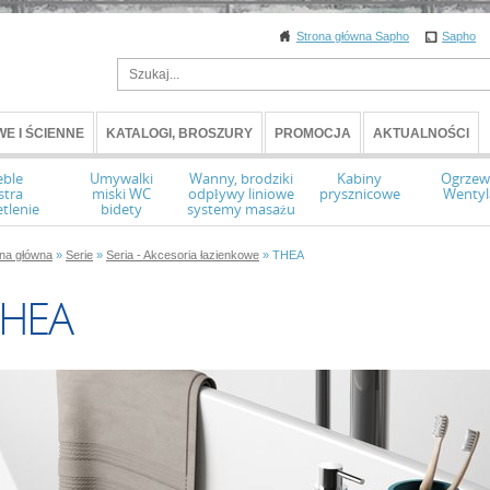
Strona główna Sapho
Sapho
E I ŚCIENNE
KATALOGI, BROSZURY
PROMOCJA
AKTUALNOŚCI
ble
Umywalki
Wanny, brodziki
Kabiny
Ogrzew
stra
miski WC
odpływy liniowe
prysznicowe
Wentyl
tlenie
bidety
systemy masażu
ona główna
»
Serie
»
Seria - Akcesoria łazienkowe
» THEA
THEA