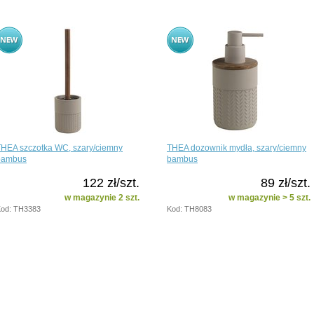
THEA szczotka WC, szary/ciemny
THEA dozownik mydła, szary/ciemny
bambus
bambus
122 zł/szt.
89 zł/szt.
w magazynie 2 szt.
w magazynie > 5 szt.
od: TH3383
Kod: TH8083