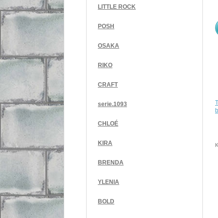
LITTLE ROCK
POSH
OSAKA
RIKO
CRAFT
serie.1093
CHLOÉ
KIRA
K
BRENDA
YLENIA
BOLD