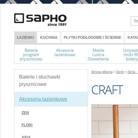
ŁAZIENKI
KUCHNIA
PŁYTKI PODŁOGOWE I ŚCIENNE
KATA
Baterie
Akcesoria
Meble
Umywal
program
łazienkowe
Lustra
miski 
prysznicowy
Oświetlenie
bidety
Strona główna
»
Serie
»
Seria 
Baterie i słuchawki
CRAFT
prysznicowe
Akcesoria łazienkowe
ZEN
FLORI
AIDA