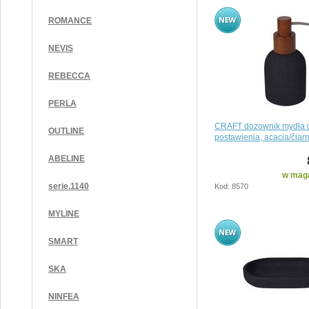
ROMANCE
NEVIS
REBECCA
PERLA
CRAFT dozownik mydła 
OUTLINE
postawienia, acacia/čiar
ABELINE
w maga
serie.1140
Kod: 8570
MYLINE
SMART
SKA
NINFEA