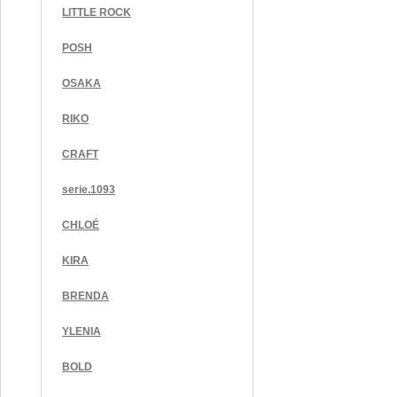
LITTLE ROCK
POSH
OSAKA
RIKO
CRAFT
serie.1093
CHLOÉ
KIRA
BRENDA
YLENIA
BOLD