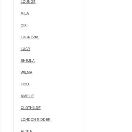
LOUNGE
MILA
CIXI
LUCREZIA
LUCY
SHEJLA
WILMA
FIGO
AMELIE
CLOTHILDE
LONDON RIDDER
ALTEA