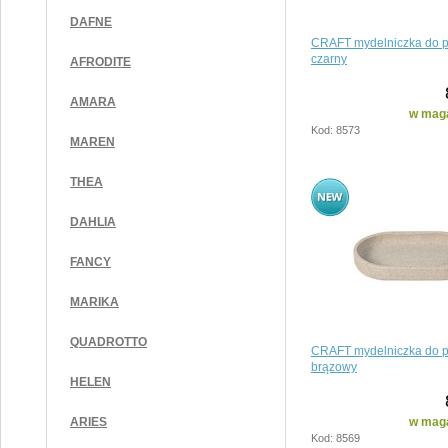
DAFNE
CRAFT mydelniczka do p
czarny
AFRODITE
AMARA
w maga
Kod: 8573
MAREN
THEA
DAHLIA
FANCY
MARIKA
QUADROTTO
CRAFT mydelniczka do p
brązowy
HELEN
w maga
ARIES
Kod: 8569