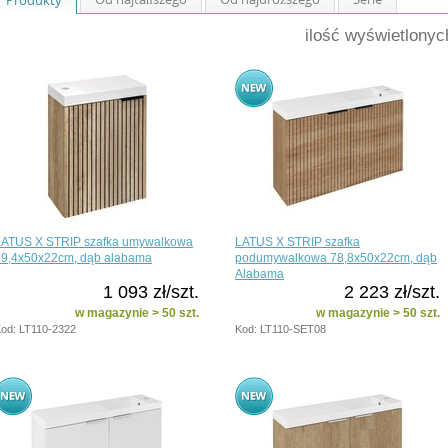
ilość wyświetlony
LATUS X STRIP szafka umywalkowa
LATUS X STRIP szafka
39,4x50x22cm, dąb alabama
podumywalkowa 78,8x50x22cm, dąb
Alabama
1 093 zł/szt.
2 223 zł/szt.
w magazynie > 50 szt.
w magazynie > 50 szt.
od: LT110-2322
Kod: LT110-SET08