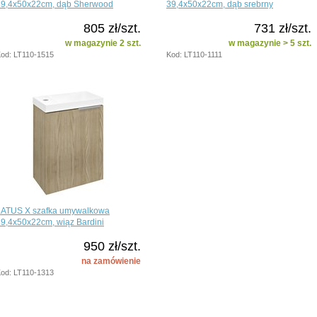
39,4x50x22cm, dąb Sherwood
39,4x50x22cm, dąb srebrny
805 zł/szt.
731 zł/szt.
w magazynie 2 szt.
w magazynie > 5 szt.
od: LT110-1515
Kod: LT110-1111
LATUS X szafka umywalkowa
9,4x50x22cm, wiąz Bardini
950 zł/szt.
na zamówienie
od: LT110-1313