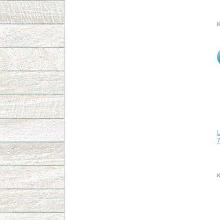
K
7
K