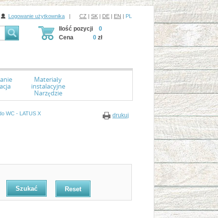
Logowanie użytkownika
|
CZ
|
SK
|
DE
|
EN
|
PL
Ilość pozycji
0
Cena
0
zł
anie
Materiały
acja
instalacyjne
Narzędzie
do WC - LATUS X
drukuj
Reset