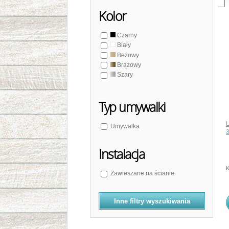
Kolor
Czarny
Biały
Beżowy
Brązowy
Szary
Typ umywalki
Umywalka
Instalacja
K
Zawieszane na ścianie
Inne filtry wyszukiwania