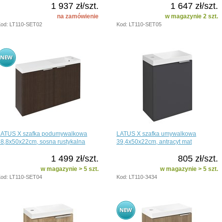
1 937 zł/szt.
1 647 zł/szt.
na zamówienie
w magazynie 2 szt.
od: LT110-SET02
Kod: LT110-SET05
LATUS X szafka podumywalkowa
LATUS X szafka umywalkowa
8,8x50x22cm, sosna rustykalna
39,4x50x22cm, antracyt mat
1 499 zł/szt.
805 zł/szt.
w magazynie > 5 szt.
w magazynie > 5 szt.
od: LT110-SET04
Kod: LT110-3434