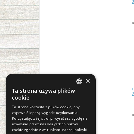
K
×
Ta strona używa plików
CZECH
3
cookie
SLOVAK
Ta strona korzysta z plików cookie, aby
zapewnić lepszą wygodę użytkowania.
GERMAN
K
Korzystając z tej strony, wyrażasz zgodę na
ENGLISH
używanie przez nas wszystkich plików
cookie zgodnie z warunkami naszej polityki
POLISH