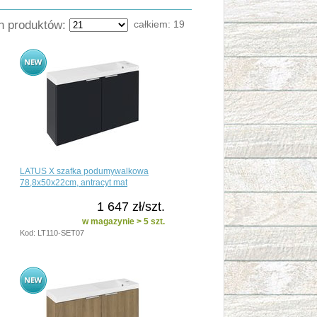
ch produktów:
całkiem:
19
LATUS X szafka podumywalkowa
78,8x50x22cm, antracyt mat
1 647 zł/szt.
w magazynie > 5 szt.
Kod: LT110-SET07