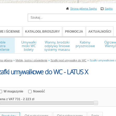
Strona główna Sapho
Sapho
E I ŚCIENNE
KATALOGI, BROSZURY
PROMOCJA
AKTUALNOŚCI
ble
Umywalki
Wanny, brodziki
Kabiny
Ogrzew
stra
miski WC
odpływy liniowe
prysznicowe
Wentyl
tlenie
bidety
systemy masażu
ona główna
»
Meble, lustra i oświetlenie
»
Szafki pod umywalkę do WC
» Szafki umywalkowe 
zafki umywalkowe do WC - LATUS X
W magazynie
Nowość
ena z VAT
731
-
2 223 zł
Od najtańszego
Od najdroższego
Serie
Produkty