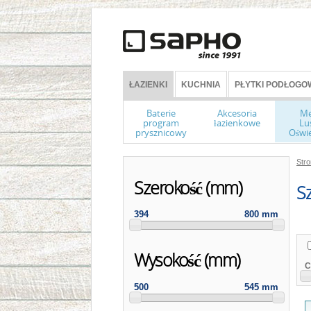
ŁAZIENKI
KUCHNIA
PŁYTKI PODŁOGOW
Baterie
Akcesoria
Me
program
łazienkowe
Lu
prysznicowy
Oświe
Str
Szerokość (mm)
S
394
800 mm
Wysokość (mm)
C
500
545 mm