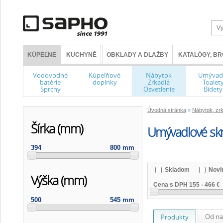
KÚPEĽNE
KUCHYNĚ
OBKLADY A DLAŽBY
KATALÓGY, B
Vodovodné
Kúpeľňové
Nábytok
Umývad
batérie
doplnky
Zrkadlá
Toalet
Sprchy
Osvetlenie
Bidety
Úvodná stránka
»
Nábytok, zrk
Šírka (mm)
Umývadlové skr
394
800 mm
Skladom
Novi
Výška (mm)
Cena s DPH
155
-
466 €
500
545 mm
Od na
Produkty