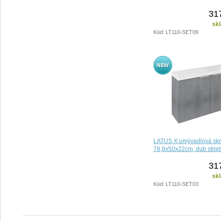
31
sk
Kód: LT110-SET09
LATUS X umývadlová skr
78,8x50x22cm, dub strie
31
sk
Kód: LT110-SET03