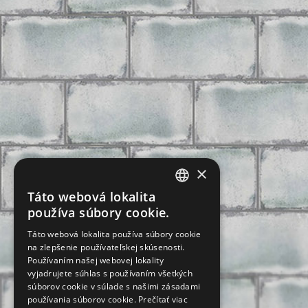
×
Táto webová lokalita
CZECH
používa súbory cookie.
SLOVAK
Táto webová lokalita používa súbory cookie
na zlepšenie používateľskej skúsenosti.
GERMAN
Používaním našej webovej lokality
ENGLISH
vyjadrujete súhlas s používaním všetkých
súborov cookie v súlade s našimi zásadami
POLISH
používania súborov cookie.
Prečítať viac