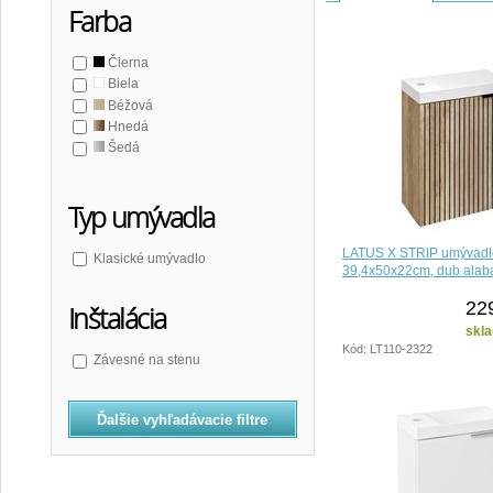
Farba
Čierna
Biela
Béžová
Hnedá
Šedá
Typ umývadla
LATUS X STRIP umývadlo
Klasické umývadlo
39,4x50x22cm, dub ala
22
Inštalácia
skla
Kód: LT110-2322
Závesné na stenu
Ďalšie vyhľadávacie filtre