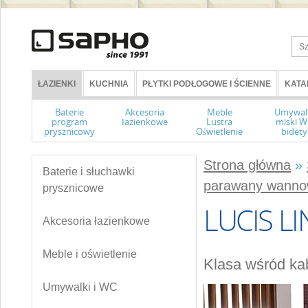
ŁAZIENKI
KUCHNIA
PŁYTKI PODŁOGOWE I ŚCIENNE
KATA
Baterie
Akcesoria
Meble
Umywal
program
łazienkowe
Lustra
miski 
prysznicowy
Oświetlenie
bidety
Strona główna
»
Baterie i słuchawki
parawany wann
prysznicowe
LUCIS LI
Akcesoria łazienkowe
Meble i oświetlenie
Klasa wśród ka
Umywalki i WC