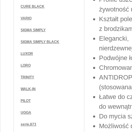
CURE BLACK
żywotność u
Kształt pol
VARIO
z brodzika
SIGMA SIMPLY
Elegancki, 
SIGMA SIMPLY BLACK
nierdzewne
LUXOR
Podwójne ł
LORO
Chromowane
ANTIDROP o
TRINITY
(stosowana 
WALK-IN
Łatwe do cz
PILOT
do wewnątr
UGGA
Do mycia s
serie.873
Możliwość 