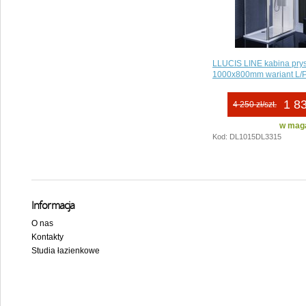
LLUCIS LINE kabina pry
1000x800mm wariant L/
1 83
4 250 zł/szt.
w maga
Kod: DL1015DL3315
Informacja
O nas
Kontakty
Studia łazienkowe