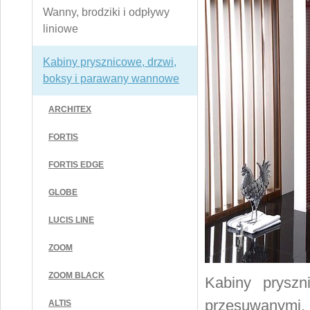
Wanny, brodziki i odpływy
liniowe
Kabiny prysznicowe, drzwi,
boksy i parawany wannowe
ARCHITEX
FORTIS
FORTIS EDGE
GLOBE
LUCIS LINE
ZOOM
ZOOM BLACK
Kabiny prysz
przesuwanymi
ALTIS