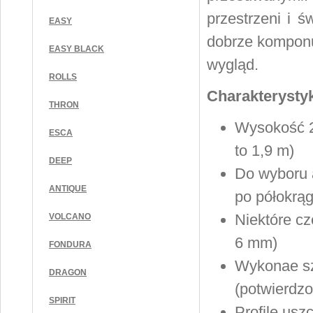
przestrzeni i ś
EASY
dobrze komponu
EASY BLACK
wygląd.
ROLLS
Charakterysty
THRON
Wysokość 2
ESCA
to 1,9 m)
DEEP
Do wyboru a
ANTIQUE
po półokrąg
Niektóre cz
VOLCANO
6 mm)
FONDURA
Wykonae sz
DRAGON
(potwierdzo
SPIRIT
Profile usz