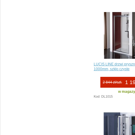
LUCIS LINE drzwi prysz
1000mm, szkło czyste
1 19
2 844 zł/szt.
w magazyn
Kod: DL1015