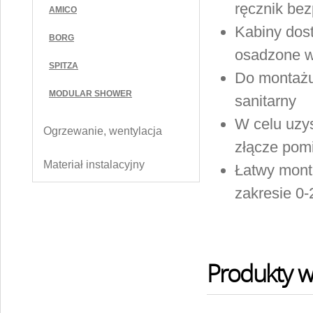
ręcznik bez
AMICO
Kabiny dos
BORG
osadzone w
SPITZA
Do montażu 
MODULAR SHOWER
sanitarny
W celu uzys
Ogrzewanie, wentylacja
złącze pom
Materiał instalacyjny
Łatwy mont
zakresie 0
Produkty w 