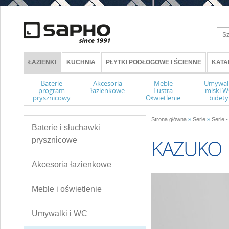
ŁAZIENKI
KUCHNIA
PŁYTKI PODŁOGOWE I ŚCIENNE
KATA
Baterie
Akcesoria
Meble
Umywal
program
łazienkowe
Lustra
miski 
prysznicowy
Oświetlenie
bidety
Strona główna
»
Serie
»
Serie -
Baterie i słuchawki
KAZUKO
prysznicowe
Akcesoria łazienkowe
Meble i oświetlenie
Umywalki i WC