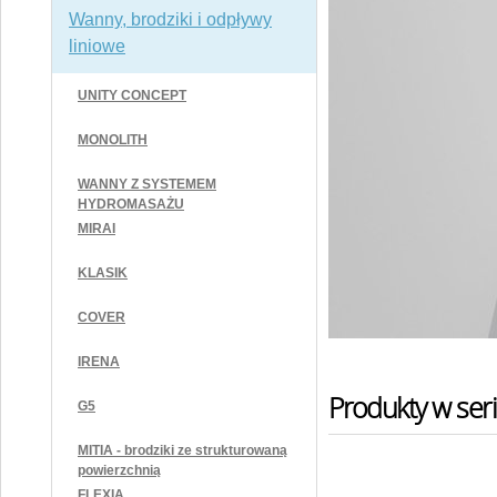
Wanny, brodziki i odpływy
liniowe
UNITY CONCEPT
MONOLITH
WANNY Z SYSTEMEM
HYDROMASAŻU
MIRAI
KLASIK
COVER
IRENA
Produkty w seri
G5
MITIA - brodziki ze strukturowaną
powierzchnią
FLEXIA