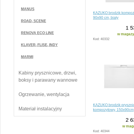
MANUS
KAZUKO brodzik kompoz
90x90 cm, biały
ROAD, SCENE
1 5
RENOVA ECO LINE
w magazyn
Kod: 40332
KLAVER, FLISE, INDY
MARMI
Kabiny prysznicowe, drzwi,
boksy i parawany wannowe
Ogrzewanie, wentylacja
KAZUKO brodzik pryszn
Materiał instalacyjny
kompozytowy, 150x90cm,
2 6
w maga
Kod: 40344