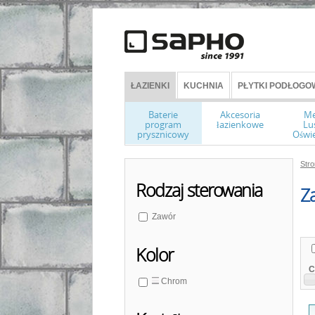
ŁAZIENKI
KUCHNIA
PŁYTKI PODŁOGOW
Baterie
Akcesoria
Me
program
łazienkowe
Lu
prysznicowy
Oświe
Str
Rodzaj sterowania
Z
Zawór
Kolor
C
Chrom