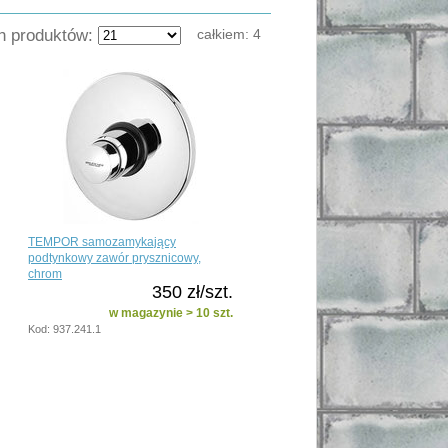
ch produktów:
całkiem:
4
TEMPOR samozamykający
podtynkowy zawór prysznicowy,
chrom
350 zł/szt.
w magazynie > 10 szt.
Kod: 937.241.1