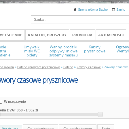
Strona główna Sapho
Sapho
E I ŚCIENNE
KATALOGI, BROSZURY
PROMOCJA
AKTUALNOŚCI
ble
Umywalki
Wanny, brodziki
Kabiny
Ogrzew
stra
miski WC
odpływy liniowe
prysznicowe
Wentyl
tlenie
bidety
systemy masażu
ona główna
»
Baterie i program prysznicowy
»
Baterie
»
Zawory czasowe
» Zawory czasowe 
awory czasowe prysznicowe
W magazynie
ena z VAT
350
-
1 562 zł
Od najtańszego
Od najdroższego
Serie
Produkty