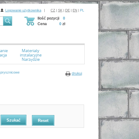
Logowanie użytkownika
|
CZ
|
SK
|
DE
|
EN
|
PL
Ilość pozycji
0
Cena
0
zł
anie
Materiały
acja
instalacyjne
Narzędzie
prysznicowe
drukuj
Reset