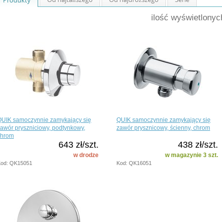
ilość wyświetlony
QUIK samoczynnie zamykający się
QUIK samoczynnie zamykający się
awór pryszniciowy, podtynkowy,
zawór prysznicowy, ścienny, chrom
chrom
643 zł/szt.
438 zł/szt.
w drodze
w magazynie 3 szt.
od: QK15051
Kod: QK16051