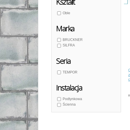
Kształt
Obłe
Marka
BRUCKNER
SILFRA
Seria
TEMPOR
z
Instalacja
K
Podtynkowa
Ścienna