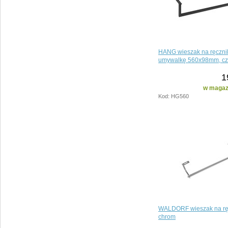
HANG wieszak na ręczni
umywalkę 560x98mm, cz
1
w magazy
Kod: HG560
WALDORF wieszak na ręc
chrom