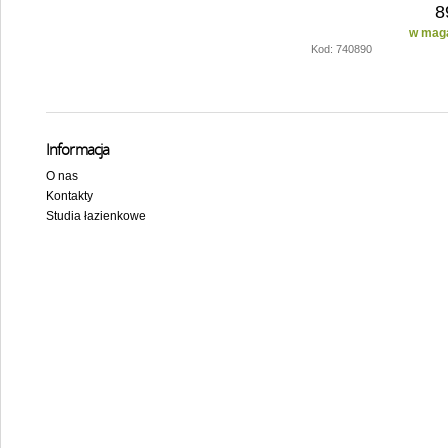
8
w maga
Kod: 740890
Informacja
O nas
Kontakty
Studia łazienkowe