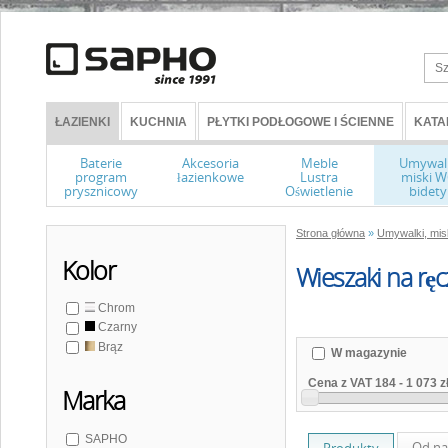
ŁAZIENKI
KUCHNIA
PŁYTKI PODŁOGOWE I ŚCIENNE
KATA
Baterie
Akcesoria
Meble
Umywal
program
łazienkowe
Lustra
miski 
prysznicowy
Oświetlenie
bidety
Strona główna
»
Umywalki, misk
Kolor
Wieszaki na rę
Chrom
Czarny
Brąz
W magazynie
Cena z VAT
184
-
1 073 z
Marka
SAPHO
Od na
Produkty