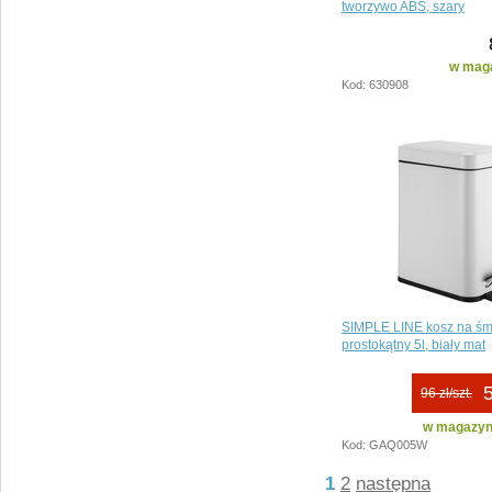
tworzywo ABS, szary
w maga
Kod: 630908
SIMPLE LINE kosz na śm
prostokątny 5l, biały mat
5
96 zł/szt.
w magazyni
Kod: GAQ005W
1
2
następna