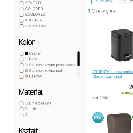
SEVENTY
COLORED
1
2
następna
ECOLORED
ARGENTA
SIMPLE LINE
Kolor
Czarny
Biały
Stal nierdzewna polerowana
Stal nierdzewna mat
ARGENTA kosz na śmieci 
Beżowy
Close , czarny mat
Brązowy
2
Szary
Materiał
w maga
Kod: 220914
Stal nierdzewna
Plastik
Stal
Kształt