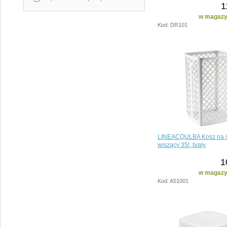
1
w magazyn
Kod: DR101
LINEACQULBA Kosz na ś
wiszący 35l, biały
1
w magazyn
Kod: A51001