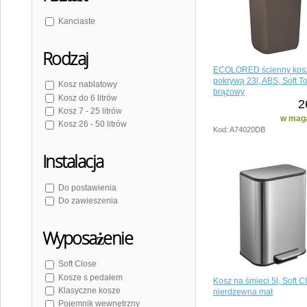
Kanciaste
Rodzaj
ECOLORED ścienny kosz 
pokrywą 23l, ABS, Soft T
Kosz nablatowy
brązowy
Kosz do 6 litrów
2
Kosz 7 - 25 litrów
w maga
Kosz 26 - 50 litrów
Kod: A74020DB
Instalacja
Do postawienia
Do zawieszenia
Wyposażenie
Soft Close
Kosze s pedałem
Kosz na śmieci 5l, Soft Cl
Klasyczne kosze
nierdzewna mat
Pojemnik wewnętrzny