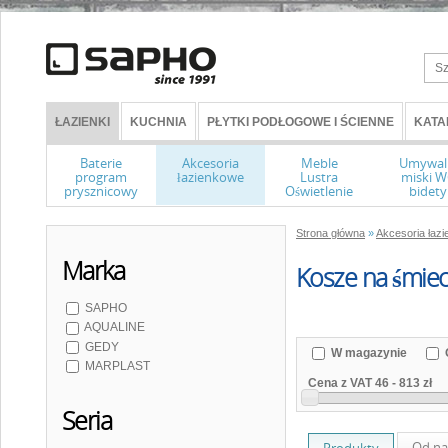
ŁAZIENKI
KUCHNIA
PŁYTKI PODŁOGOWE I ŚCIENNE
KATA
Baterie
Akcesoria
Meble
Umywal
program
łazienkowe
Lustra
miski 
prysznicowy
Oświetlenie
bidety
Strona główna
»
Akcesoria łaz
Marka
Kosze na śmiec
SAPHO
AQUALINE
GEDY
W magazynie
MARPLAST
Cena z VAT
46
-
813 zł
Seria
Od na
Produkty