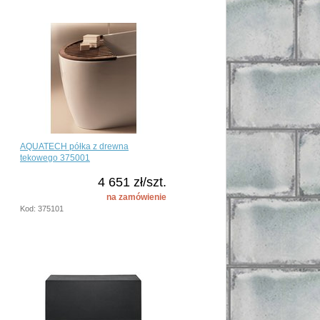
AQUATECH półka z drewna
tekowego 375001
4 651 zł/szt.
na zamówienie
Kod: 375101