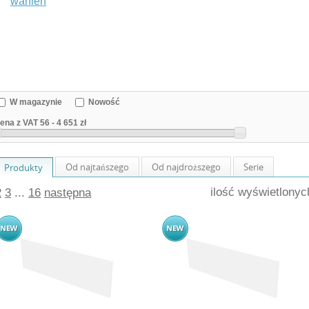
wanien
W magazynie
Nowość
ena z VAT
56
-
4 651 zł
Od najtańszego
Od najdroższego
Serie
Produkty
ilość wyświetlony
2
3
...
16
następna