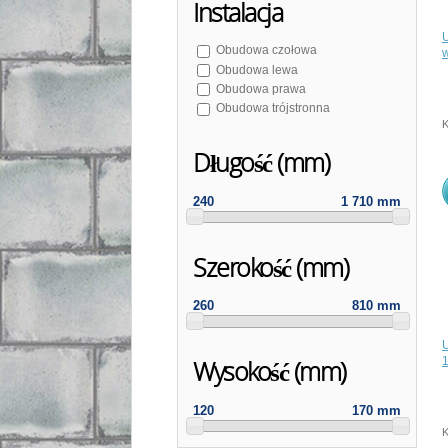
Instalacja
Obudowa czołowa
Obudowa lewa
Obudowa prawa
Obudowa trójstronna
K
Długość (mm)
240
1 710 mm
Szerokość (mm)
260
810 mm
Wysokość (mm)
120
170 mm
K