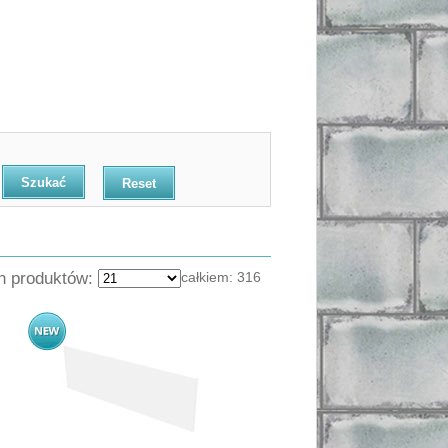
Reset
ch produktów:
całkiem:
316