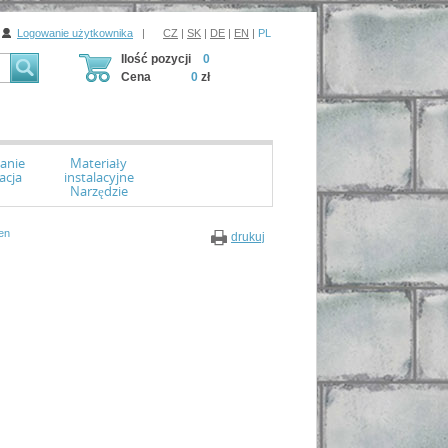
Logowanie użytkownika
|
CZ
|
SK
|
DE
|
EN
|
PL
Ilość pozycji
0
Cena
0
zł
anie
Materiały
acja
instalacyjne
Narzędzie
en
drukuj