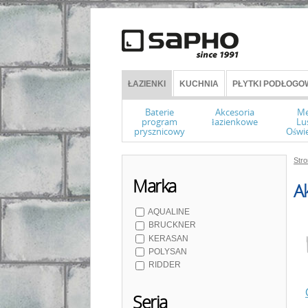
ŁAZIENKI
KUCHNIA
PŁYTKI PODŁOGOW
Baterie
Akcesoria
Me
program
łazienkowe
Lu
prysznicowy
Oświe
Str
Marka
A
AQUALINE
BRUCKNER
KERASAN
POLYSAN
RIDDER
Seria