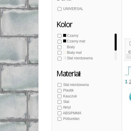
UNIVERSAL
Kolor
Czarny
Czarny mat
Biały
C
Biały mat
Stal nierdzewna
Beżowy
Materiał
1
Stal nierdzewna
Plastik
Kauczuk
Stal
Akryl
ABS/PMMA
Poliuretan