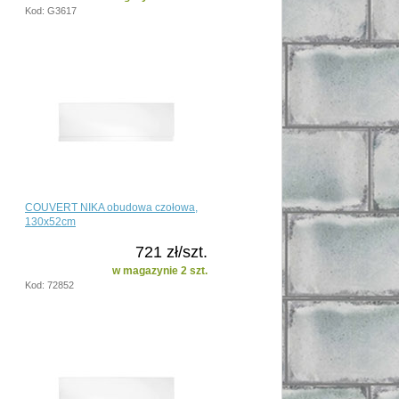
Kod: G3617
COUVERT NIKA obudowa czołowa,
130x52cm
721 zł/szt.
w magazynie 2 szt.
Kod: 72852