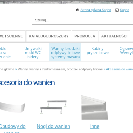
Strona główna Sapho
Sapho
E I ŚCIENNE
KATALOGI, BROSZURY
PROMOCJA
AKTUALNOŚCI
ble
Umywalki
Wanny, brodziki
Kabiny
Ogrzew
stra
miski WC
odpływy liniowe
prysznicowe
Wentyl
tlenie
bidety
systemy masażu
ona główna
»
Wanny, wanny z hydromasażem, brodziki i odpływy liniowe
» Akcesoria do wani
kcesoria do wanien
Obudowy do
Nogi do wanien
Inne