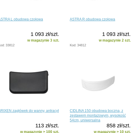
ASTRA L obudowa czołowa
ASTRA R obudowa czołowa
1 093 zł/szt.
1 093 zł/szt.
w magazynie 3 szt.
w magazynie 2 szt.
od: 33812
Kod: 34812
RIXEN zagłówek do wanny, antracyt
CIDLINA 150 obudowa boczna, z
zestawem montażowym, wysokość
54cm, uniwersalna
113 zł/szt.
858 zł/szt.
w magazynie > 100 szt.
w magazynie > 10 szt.