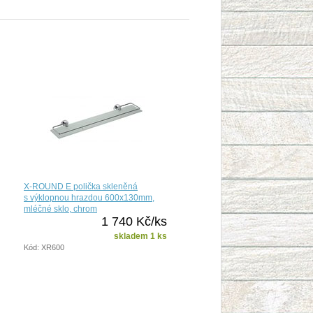
X-ROUND E polička skleněná
s výklopnou hrazdou 600x130mm,
mléčné sklo, chrom
1 740 Kč/ks
skladem 1 ks
Kód: XR600