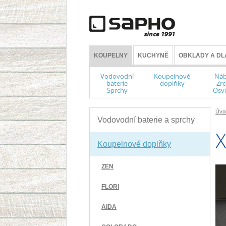
KOUPELNY
KUCHYNĚ
OBKLADY A DL
Vodovodní
Koupelnové
Náb
baterie
doplňky
Zrc
Sprchy
Osvě
Úvo
Vodovodní baterie a sprchy
Koupelnové doplňky
ZEN
FLORI
AIDA