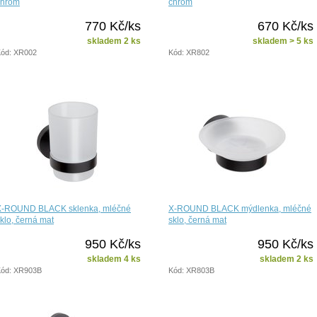
chrom
chrom
770 Kč/ks
670 Kč/ks
skladem 2 ks
skladem > 5 ks
ód: XR002
Kód: XR802
X-ROUND BLACK sklenka, mléčné
X-ROUND BLACK mýdlenka, mléčné
klo, černá mat
sklo, černá mat
950 Kč/ks
950 Kč/ks
skladem 4 ks
skladem 2 ks
ód: XR903B
Kód: XR803B