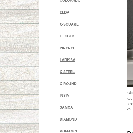
COLORADO
ELBA
X-SQUARE
IL GIGLIO
PIRENEI
LARISSA
X-STEEL
X-ROUND
Sér
INSIA
kou
s p
SAMOA
kou
DIAMOND
ROMANCE