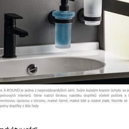
ie X-ROUND je jedna z nejprodávanějších sérií. Svým kulatým tvarem úchytu se je
pelnových interiérů. Série nabízí širokou nabídku doplňků včetně poliček a
ovrchovou úpravou v chromu, matné černé, matné bílé a matné zlaté. Nechte se ok
pelny doplňky z této řady.