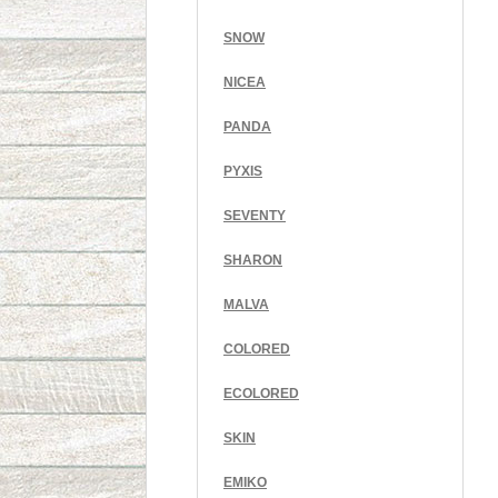
SNOW
NICEA
PANDA
PYXIS
SEVENTY
SHARON
MALVA
COLORED
ECOLORED
SKIN
EMIKO