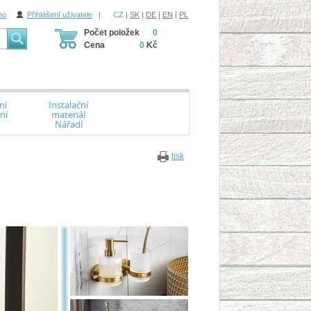
ho
Přihlášení uživatele
|
CZ
|
SK
|
DE
|
EN
|
PL
Počet položek
0
Cena
0
Kč
ní
Instalační
ní
materiál
Nářadí
tisk