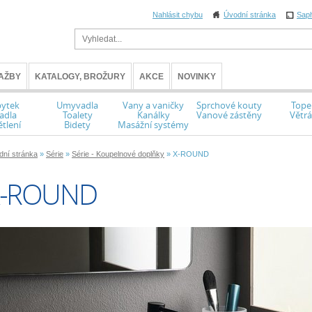
Nahlásit chybu
Úvodní stránka
Sap
AŽBY
KATALOGY, BROŽURY
AKCE
NOVINKY
ytek
Umyvadla
Vany a vaničky
Sprchové kouty
Tope
adla
Toalety
Kanálky
Vanové zástěny
Větrá
tlení
Bidety
Masážní systémy
dní stránka
»
Série
»
Série - Koupelnové doplňky
» X-ROUND
X-ROUND