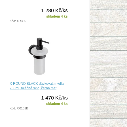
1 280 Kč/ks
skladem 4 ks
Kód: XR305
X-ROUND BLACK dávkovač mýdla
230ml, mléčné sklo, černá mat
1 470 Kč/ks
skladem 4 ks
Kód: XR101B