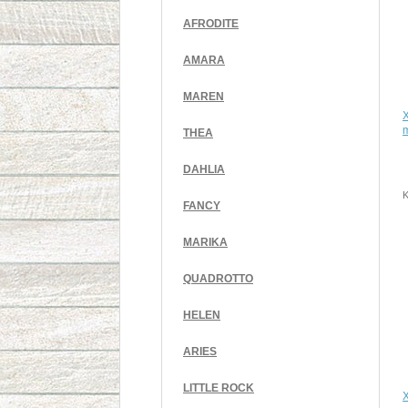
AFRODITE
AMARA
MAREN
m
THEA
DAHLIA
K
FANCY
MARIKA
QUADROTTO
HELEN
ARIES
LITTLE ROCK
X