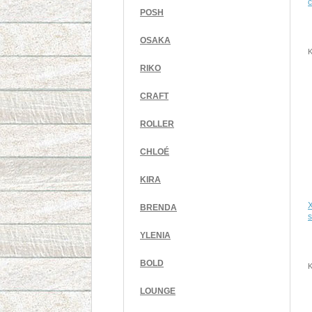
POSH
OSAKA
K
RIKO
CRAFT
ROLLER
CHLOÉ
KIRA
BRENDA
s
YLENIA
BOLD
K
LOUNGE