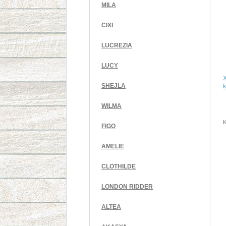
MILA
CIXI
LUCREZIA
LUCY
SHEJLA
k
WILMA
K
FIGO
AMELIE
CLOTHILDE
LONDON RIDDER
ALTEA