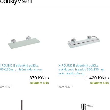
odukty v sérii
X-ROUND E skleněná polička
X-ROUND E skleněná polička
300x130mm, mléčné sklo, chrom
s výklopnou hrazdou 300x130mm,
mléčné sklo, chrom
870 Kč/ks
1 420 Kč/ks
skladem 4 ks
skladem 4 ks
ód: XR601
Kód: XR607