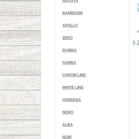
AKASYA
BAMBOOM
APOLLO
K
ZERO
1
RUMBA
SAMBA
CHROM LINE
WHITE LINE
VERBENA
NERO
ALBA
NOIR