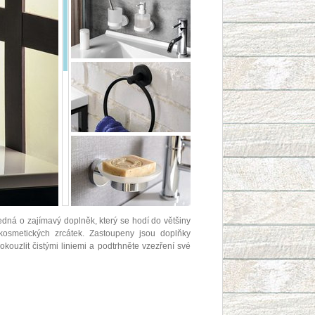
dná o zajímavý doplněk, který se hodí do většiny
 kosmetických zrcátek. Zastoupeny jsou doplňky
ouzlit čistými liniemi a podtrhněte vzezření své