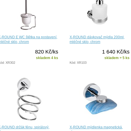
X-ROUND E WC štětka na postavení,
X-ROUND dávkovač mýdla 200ml,
léčné sklo, chrom
mléčné sklo, chrom
820 Kč/ks
1 640 Kč/ks
skladem 4 ks
skladem > 5 ks
ód: XR302
Kód: XR103
-ROUND držák fénu, spirálový,
X-ROUND mýdlenka magnetická,