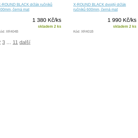
X-ROUND BLACK držák ručníků
X-ROUND BLACK dvojitý držák
600mm, černá mat
ručníků 600mm, černá mat
1 380 Kč/ks
1 990 Kč/ks
skladem 2 ks
skladem 2 ks
ód: XR404B
Kód: XR401B
2
3
...
11
další