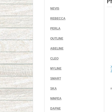
Pr
NEVIS
REBECCA
PERLA
OUTLINE
ABELINE
CLEO
MYLINE
SMART
SKA
K
NINFEA
DAFNE