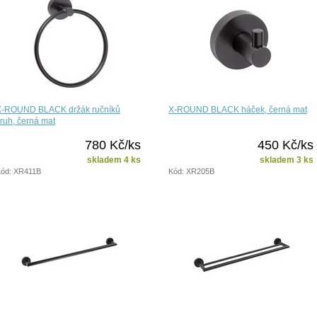
X-ROUND BLACK držák ručníků
X-ROUND BLACK háček, černá mat
ruh, černá mat
780 Kč/ks
450 Kč/ks
skladem 4 ks
skladem 3 ks
ód: XR411B
Kód: XR205B