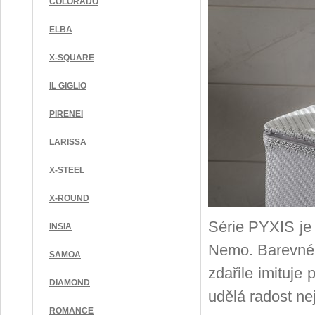
COLORADO
ELBA
X-SQUARE
IL GIGLIO
PIRENEI
LARISSA
X-STEEL
X-ROUND
Série PYXIS je
INSIA
Nemo. Barevné 
SAMOA
zdařile imituje
DIAMOND
udělá radost ne
ROMANCE