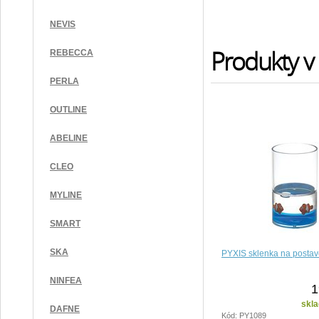
NEVIS
Produkty v 
REBECCA
PERLA
OUTLINE
ABELINE
CLEO
MYLINE
SMART
SKA
PYXIS sklenka na posta
NINFEA
1
skla
DAFNE
Kód: PY1089