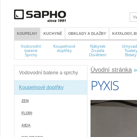
KOUPELNY
KUCHYNĚ
OBKLADY A DLAŽBY
KATALOGY, 
Vodovodní
Koupelnové
Nábytek
Umyvad
baterie
doplňky
Zrcadla
Toalet
Sprchy
Osvětlení
Bidety
Úvodní stránka
Vodovodní baterie a sprchy
PYXIS
Koupelnové doplňky
ZEN
FLORI
AIDA