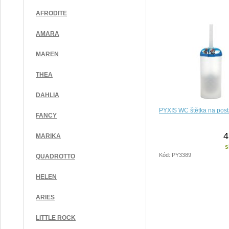
AFRODITE
AMARA
MAREN
THEA
DAHLIA
PYXIS WC štětka na pos
FANCY
4
MARIKA
s
Kód: PY3389
QUADROTTO
HELEN
ARIES
LITTLE ROCK