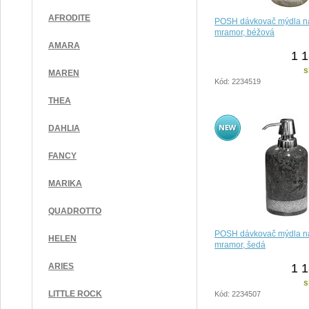
AFRODITE
POSH dávkovač mýdla na
mramor, béžová
AMARA
1 1
s
MAREN
Kód: 2234519
THEA
DAHLIA
FANCY
MARIKA
QUADROTTO
POSH dávkovač mýdla na
HELEN
mramor, šedá
1 1
ARIES
s
LITTLE ROCK
Kód: 2234507