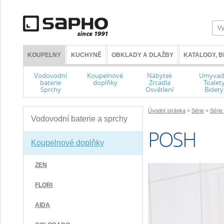
KOUPELNY
KUCHYNĚ
OBKLADY A DLAŽBY
KATALOGY, 
Vodovodní
Koupelnové
Nábytek
Umyvad
baterie
doplňky
Zrcadla
Toalet
Sprchy
Osvětlení
Bidety
Úvodní stránka
»
Série
»
Série
Vodovodní baterie a sprchy
POSH
Koupelnové doplňky
ZEN
FLORI
AIDA