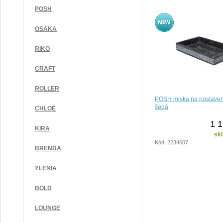
POSH
OSAKA
RIKO
CRAFT
ROLLER
POSH miska na postaven
šedá
CHLOÉ
1 1
KIRA
sk
Kód: 2234607
BRENDA
YLENIA
BOLD
LOUNGE