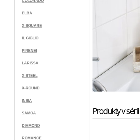
COLORADO
ELBA
X-SQUARE
IL GIGLIO
PIRENEI
LARISSA
X-STEEL
X-ROUND
INSIA
Produkty v sérii
SAMOA
DIAMOND
ROMANCE