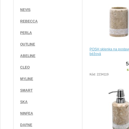
NEVIS
REBECCA
PERLA
OUTLINE
POSH sklenka na postave
béžová
ABELINE
5
CLEO
s
Kód: 2234119
MYLINE
SMART
SKA
NINFEA
DAFNE