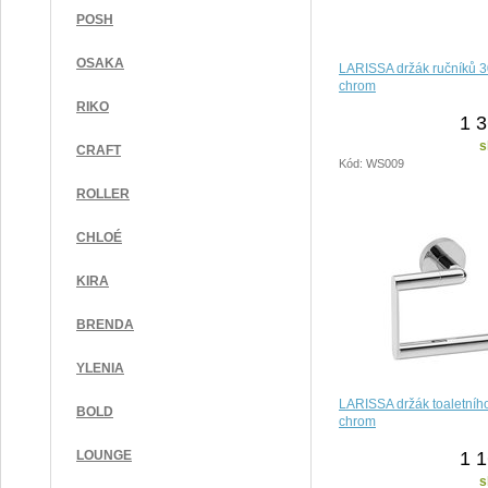
POSH
OSAKA
LARISSA držák ručníků 
chrom
RIKO
1 3
s
CRAFT
Kód: WS009
ROLLER
CHLOÉ
KIRA
BRENDA
YLENIA
LARISSA držák toaletního
BOLD
chrom
1 1
LOUNGE
s