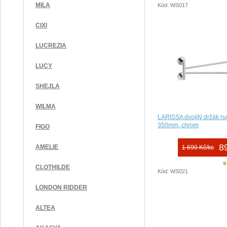
MILA
Kód: WS017
CIXI
LUCREZIA
LUCY
SHEJLA
WILMA
LARISSA dvojitý držák ru
350mm, chrom
FIGO
8
AMELIE
1 690 Kč/ks
s
CLOTHILDE
Kód: WS021
LONDON RIDDER
ALTEA