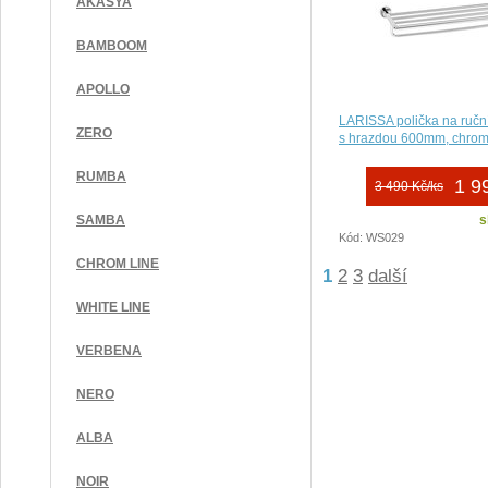
AKASYA
BAMBOOM
APOLLO
LARISSA polička na ručn
ZERO
s hrazdou 600mm, chro
RUMBA
1 9
3 490 Kč/ks
s
SAMBA
Kód: WS029
CHROM LINE
1
2
3
další
WHITE LINE
VERBENA
NERO
ALBA
NOIR