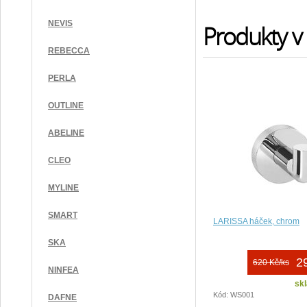
NEVIS
Produkty v 
REBECCA
PERLA
OUTLINE
ABELINE
CLEO
MYLINE
SMART
LARISSA háček, chrom
SKA
2
620 Kč/ks
NINFEA
sk
Kód: WS001
DAFNE