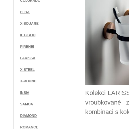
COLORADO
ELBA
X-SQUARE
IL GIGLIO
PIRENEI
LARISSA
X-STEEL
X-ROUND
Kolekci LARISSA
INSIA
vroubkované z
SAMOA
kombinaci s ko
DIAMOND
ROMANCE