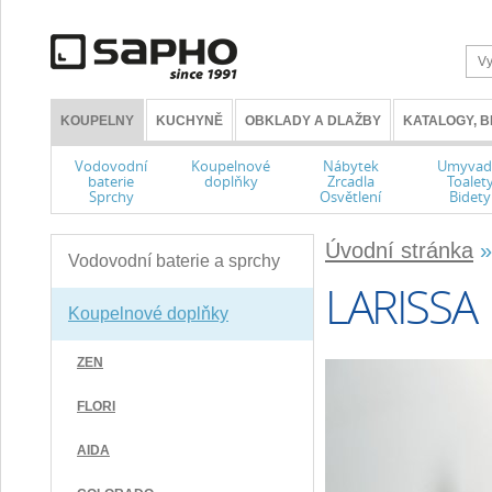
KOUPELNY
KUCHYNĚ
OBKLADY A DLAŽBY
KATALOGY, 
Vodovodní
Koupelnové
Nábytek
Umyvad
baterie
doplňky
Zrcadla
Toalet
Sprchy
Osvětlení
Bidety
Úvodní stránka
Vodovodní baterie a sprchy
LARISSA
Koupelnové doplňky
ZEN
FLORI
AIDA