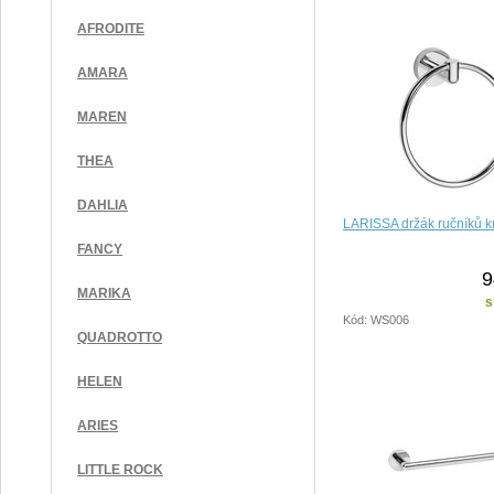
AFRODITE
AMARA
MAREN
THEA
DAHLIA
LARISSA držák ručníků k
FANCY
9
MARIKA
s
Kód: WS006
QUADROTTO
HELEN
ARIES
LITTLE ROCK