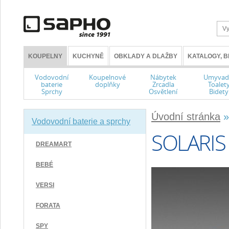
KOUPELNY
KUCHYNĚ
OBKLADY A DLAŽBY
KATALOGY, 
Vodovodní
Koupelnové
Nábytek
Umyvad
baterie
doplňky
Zrcadla
Toalet
Sprchy
Osvětlení
Bidety
Úvodní stránka
Vodovodní baterie a sprchy
SOLARIS
DREAMART
BEBÉ
VERSI
FORATA
SPY