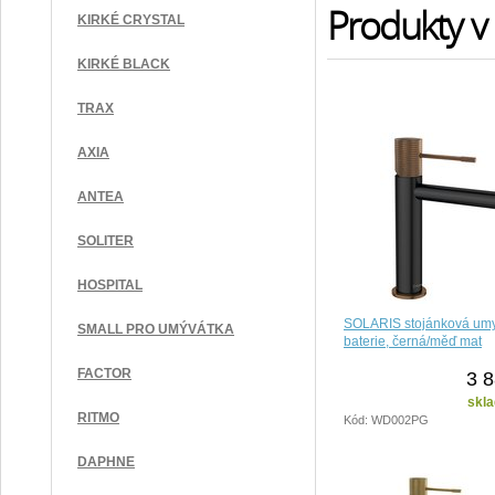
Produkty v 
KIRKÉ CRYSTAL
KIRKÉ BLACK
TRAX
AXIA
ANTEA
SOLITER
HOSPITAL
SOLARIS stojánková um
SMALL PRO UMÝVÁTKA
baterie, černá/měď mat
FACTOR
3 8
skla
RITMO
Kód: WD002PG
DAPHNE