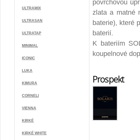
povrchovou úpr
ULTRAMIX
zlata a matné 
ULTRASAN
baterie), které 
baterií.
ULTRATAP
K bateriím SO
MINIMAL
koupelnové dop
ICONIC
LUKA
Prospekt
KIMURA
CORNELI
VIENNA
KIRKÉ
KIRKÉ WHITE