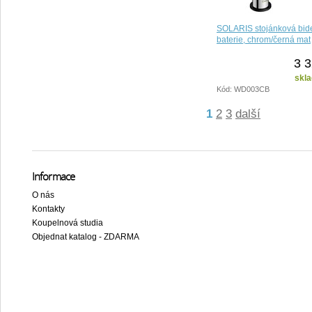
SOLARIS stojánková bid
baterie, chrom/černá mat
3 3
skla
Kód: WD003CB
1
2
3
další
Informace
O nás
Kontakty
Koupelnová studia
Objednat katalog - ZDARMA