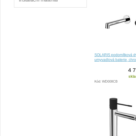
SOLARIS podomítková d
umyvadlová baterie, chr
4 7
skla
Kód: WD008CB