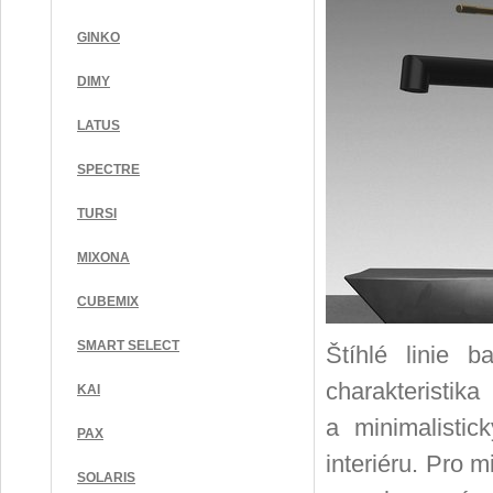
GINKO
DIMY
LATUS
SPECTRE
TURSI
MIXONA
CUBEMIX
SMART SELECT
Štíhlé linie b
charakterist
KAI
a minimalisti
PAX
interiéru. Pro 
SOLARIS