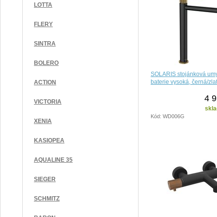
LOTTA
FLERY
SINTRA
BOLERO
SOLARIS stojánková um
baterie vysoká, černá/zla
ACTION
4 9
VICTORIA
skla
Kód: WD006G
XENIA
KASIOPEA
AQUALINE 35
SIEGER
SCHMITZ