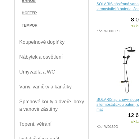
BARON
SOLARIS nástěnná vano
termostatická baterie, č
HOFFER
8 0
TEMPOR
skla
Kód: WD010PG
Koupelnové doplňky
Nábytek a osvětlení
Umyvadla a WC
Vany, vaničky a kanálky
SOLARIS sprchový sloup
Sprchové kouty a dveře, boxy
s termostatickou baterií, 
a vanové zástěny
mat
12 6
skla
Topení, větrání
Kód: WD139G
Instalační materiál