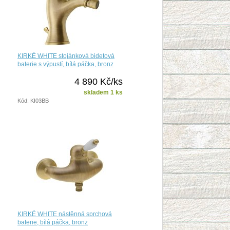
KIRKÉ WHITE stojánková bidetová
baterie s výpustí, bílá páčka, bronz
4 890 Kč/ks
skladem 1 ks
Kód: KI03BB
KIRKÉ WHITE nástěnná sprchová
baterie, bílá páčka, bronz