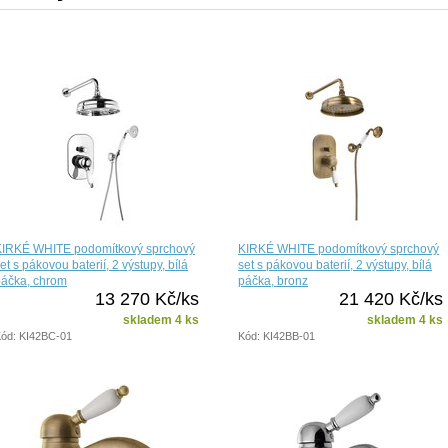
KIRKÉ WHITE podomítkový sprchový
KIRKÉ WHITE podomítkový sprchový
et s pákovou baterií, 2 výstupy, bílá
set s pákovou baterií, 2 výstupy, bílá
páčka, chrom
páčka, bronz
13 270 Kč/ks
21 420 Kč/ks
skladem 4 ks
skladem 4 ks
ód: KI42BC-01
Kód: KI42BB-01