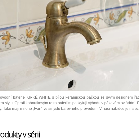
ovodní baterie KIRKÉ WHITE s bílou keramickou páčkou se svým designem řadí 
etro stylu. Oproti kohoutkovým retro bateriím poskytují výhodu v pákovém ovládání. 
y. Také mají mnoho „tváří“ ve smyslu barevného provedení. V naší nabídce je nalez
odukty v sérii