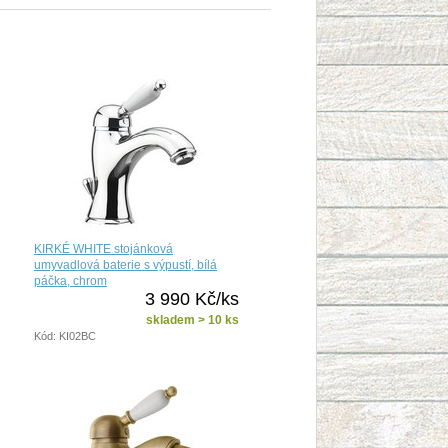
KIRKÉ WHITE stojánková
umyvadlová baterie s výpustí, bílá
páčka, chrom
3 990 Kč/ks
skladem > 10 ks
Kód: KI02BC