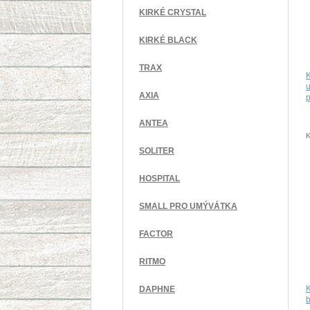
KIRKÉ CRYSTAL
KIRKÉ BLACK
TRAX
u
AXIA
p
ANTEA
K
SOLITER
HOSPITAL
SMALL PRO UMÝVÁTKA
FACTOR
RITMO
DAPHNE
b