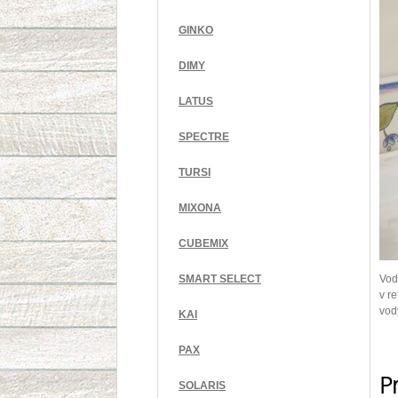
GINKO
DIMY
LATUS
SPECTRE
TURSI
MIXONA
CUBEMIX
SMART SELECT
Vod
v r
vod
KAI
PAX
Pr
SOLARIS