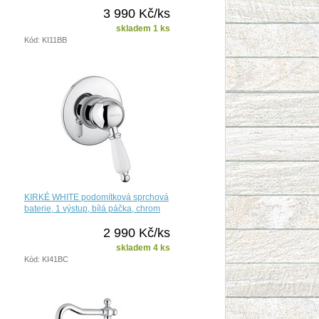
3 990 Kč/ks
skladem 1 ks
Kód: KI11BB
KIRKÉ WHITE podomítková sprchová
baterie, 1 výstup, bílá páčka, chrom
2 990 Kč/ks
skladem 4 ks
Kód: KI41BC