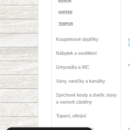
BARON
HOFFER
TEMPOR
Koupelnové doplňky
b
Nábytek a osvětlení
K
Umyvadla a WC
Vany, vaničky a kanálky
Sprchové kouty a dveře, boxy
a vanové zástěny
Topení, větrání
Instalační materiál