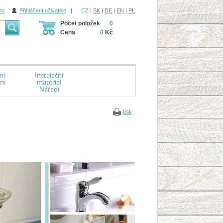
ho
Přihlášení uživatele
|
CZ
|
SK
|
DE
|
EN
|
PL
Počet položek
0
Cena
0
Kč
ní
Instalační
ní
materiál
Nářadí
tisk