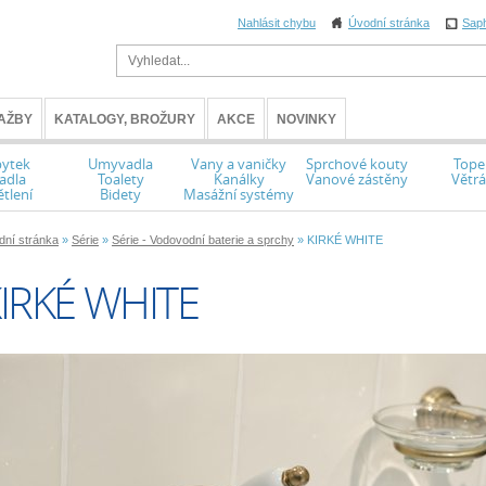
Nahlásit chybu
Úvodní stránka
Sap
AŽBY
KATALOGY, BROŽURY
AKCE
NOVINKY
ytek
Umyvadla
Vany a vaničky
Sprchové kouty
Tope
adla
Toalety
Kanálky
Vanové zástěny
Větrá
tlení
Bidety
Masážní systémy
dní stránka
»
Série
»
Série - Vodovodní baterie a sprchy
» KIRKÉ WHITE
IRKÉ WHITE