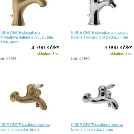
KIRKÉ WHITE stojánková
KIRKÉ WHITE stojánková bidetová
myvadlová baterie s výpustí, bílá
baterie s výpustí, bílá páčka, chrom
áčka, bronz
4 790 Kč/ks
3 990 Kč/ks
skladem 3 ks
skladem 4 ks
ód: KI02BB
Kód: KI03BC
KIRKÉ WHITE nástěnná vanová
KIRKÉ WHITE nástěnná vanová
aterie, bílá páčka, bronz
baterie, bílá páčka, chrom