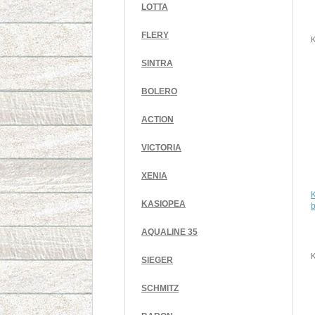
LOTTA
FLERY
K
SINTRA
BOLERO
ACTION
VICTORIA
XENIA
KASIOPEA
b
AQUALINE 35
K
SIEGER
SCHMITZ