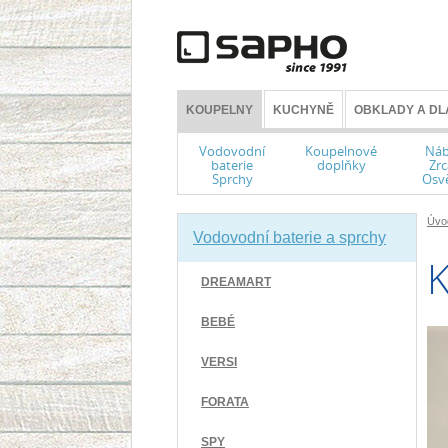
KOUPELNY
KUCHYNĚ
OBKLADY A DL
Vodovodní
Koupelnové
Náb
baterie
doplňky
Zrc
Sprchy
Osvě
Úvo
Vodovodní baterie a sprchy
K
DREAMART
BEBÉ
VERSI
FORATA
SPY