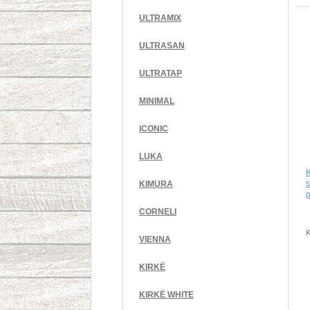
ULTRAMIX
ULTRASAN
ULTRATAP
MINIMAL
ICONIC
LUKA
s
KIMURA
CORNELI
K
VIENNA
KIRKÉ
KIRKÉ WHITE