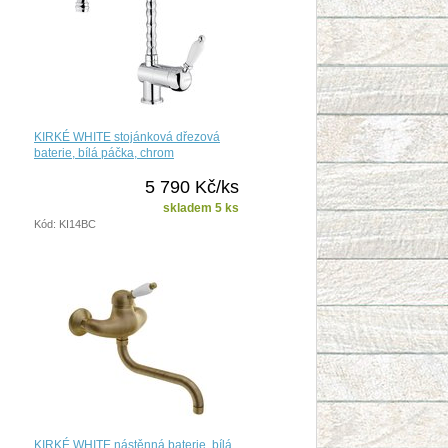
KIRKÉ WHITE stojánková dřezová
baterie, bílá páčka, chrom
5 790 Kč/ks
skladem 5 ks
Kód: KI14BC
KIRKÉ WHITE nástěnná baterie, bílá