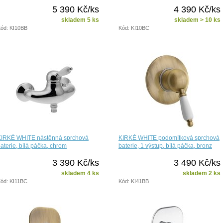
5 390 Kč/ks
4 390 Kč/ks
skladem 5 ks
skladem > 10 ks
ód: KI10BB
Kód: KI10BC
KIRKÉ WHITE nástěnná sprchová
KIRKÉ WHITE podomítková sprchová
aterie, bílá páčka, chrom
baterie, 1 výstup, bílá páčka, bronz
3 390 Kč/ks
3 490 Kč/ks
skladem 4 ks
skladem 2 ks
ód: KI11BC
Kód: KI41BB