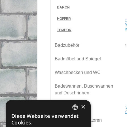
BARON
HOFFER
m
TEMPOR
Badzubehör
Badmöbel und Spiegel
Waschbecken und WC
Badewannen, Duschwannen
und Duschrinnen
×
Duschkabinen
Diese Webseite verwendet
CZECH
Heizkörper,Ventilatoren
Cookies.