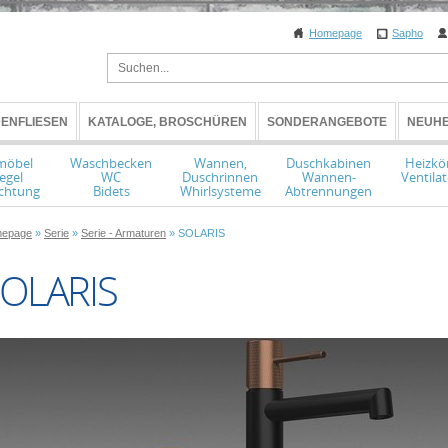
Homepage
Sapho
ENFLIESEN
KATALOGE, BROSCHÜREN
SONDERANGEBOTE
NEUHE
möbel
Waschbecken
Wannen,
Duschkabinen
Heizkö
egel
WC
Duschrinnen
Wannen-
Ventila
chtung
Bidets
Whirlsysteme
Abtrennungen
epage
»
Serie
»
Serie - Armaturen
» SOLARIS
OLARIS