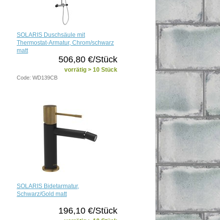
SOLARIS Duschsäule mit
Thermostat-Armatur, Chrom/schwarz
matt
506,80 €/Stück
vorrätig > 10 Stück
Code: WD139CB
SOLARIS Bidetarmatur,
Schwarz/Gold matt
196,10 €/Stück