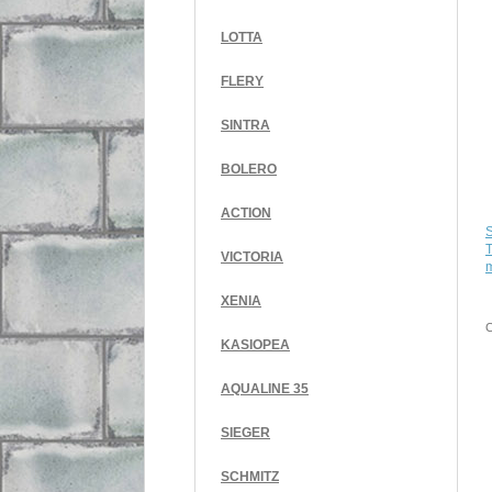
LOTTA
FLERY
SINTRA
BOLERO
ACTION
T
VICTORIA
m
XENIA
KASIOPEA
AQUALINE 35
SIEGER
SCHMITZ