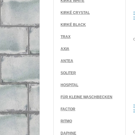
KIRKÉ WHITE
KIRKÉ CRYSTAL
S
KIRKÉ BLACK
TRAX
AXIA
ANTEA
SOLITER
HOSPITAL
FÜR KLEINE WASCHBECKEN
FACTOR
S
RITMO
DAPHNE