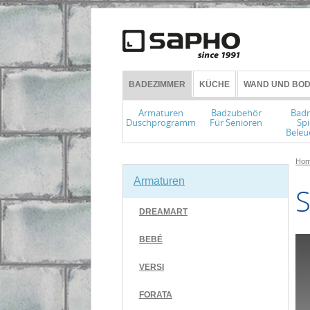
BADEZIMMER
KÜCHE
WAND UND BOD
Armaturen
Badzubehör
Bad
Duschprogramm
Für Senioren
Spi
Beleu
Hom
Armaturen
S
DREAMART
BEBÉ
VERSI
FORATA