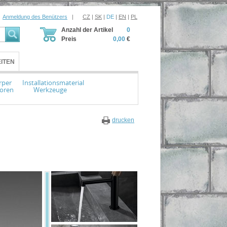
Anmeldung des Benützers
|
CZ
|
SK
|
DE
|
EN
|
PL
Anzahl der Artikel
0
Preis
0,00
€
ITEN
rper
Installationsmaterial
toren
Werkzeuge
drucken