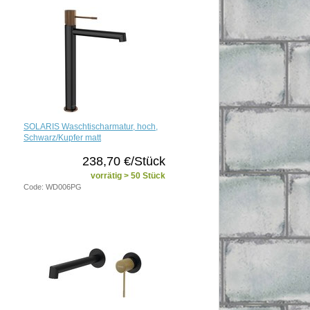
SOLARIS Waschtischarmatur, hoch,
Schwarz/Kupfer matt
238,70 €/Stück
vorrätig > 50 Stück
Code: WD006PG