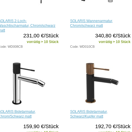
SOLARIS 2-Loch-
SOLARIS Wannenarmatur,
Waschtischarmatur, Chrom/schwarz
Chrom/schwarz matt
att
231,00 €/Stück
340,80 €/Stück
vorrätig > 10 Stück
vorrätig > 10 Stück
Code: WD008CB
Code: WD010CB
SOLARIS Bidetarmatur,
SOLARIS Bidetarmatur,
Chrom/Schwarz matt
Schwarz/Kupfer matt
159,90 €/Stück
192,70 €/Stück