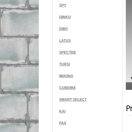
SPY
GINKO
DIMY
LATUS
SPECTRE
TURSI
MIXONA
CUBEMIX
SMART SELECT
Pr
KAI
PAX