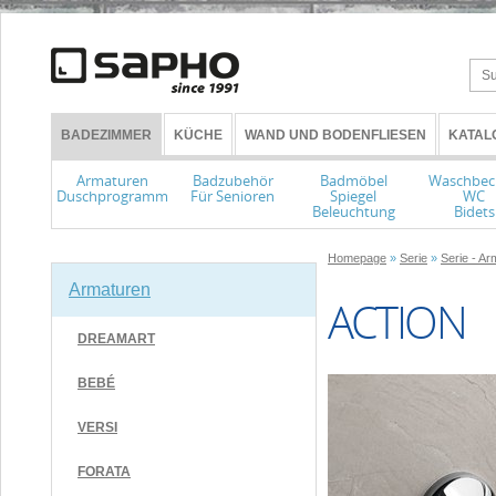
BADEZIMMER
KÜCHE
WAND UND BODENFLIESEN
KATAL
Armaturen
Badzubehör
Badmöbel
Waschbec
Duschprogramm
Für Senioren
Spiegel
WC
Beleuchtung
Bidets
Homepage
»
Serie
»
Serie - Ar
Armaturen
ACTION
DREAMART
BEBÉ
VERSI
FORATA