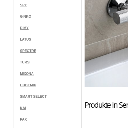
SPY
GINKO
DIMY
LATUS
SPECTRE
TURSI
MIXONA
CUBEMIX
SMART SELECT
Produkte in Ser
KAI
PAX