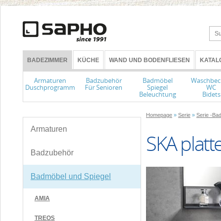
BADEZIMMER
KÜCHE
WAND UND BODENFLIESEN
KATAL
Armaturen
Badzubehör
Badmöbel
Waschbec
Duschprogramm
Für Senioren
Spiegel
WC
Beleuchtung
Bidets
Homepage
»
Serie
»
Serie -Ba
Armaturen
SKA plat
Badzubehör
Badmöbel und Spiegel
AMIA
TREOS