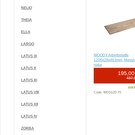
NELIO
THEIA
ELLA
LARGO
WOODY Arbeitsplatte
LATUS IX
1206x28x463mm, Massiv
natur
LATUS X
195,00
437,
LATUS XI
vorr
LATUS VIII
Code: WDS120-70
LATUS XII
LATUS IV
ZORBA