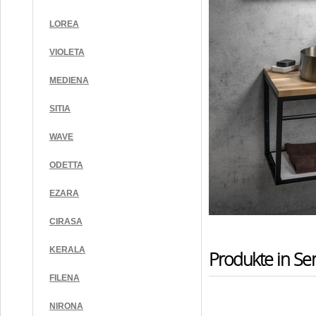
LOREA
VIOLETA
MEDIENA
SITIA
WAVE
ODETTA
EZARA
CIRASA
KERALA
Produkte in Ser
FILENA
NIRONA