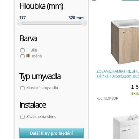
Hloubka (mm)
177
320 mm
Barva
Bílá
Hnědá
ZOJA/KERAMIA FRESH 
Typ umyvadla
skříňka 40x50x32cm, dub
1 5
Klasické umyvadlo
skla
Kód: 51048DP
Instalace
Závěsné na stěnu
Další filtry pro hledání