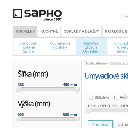
KOUPELNY
KUCHYNĚ
OBKLADY A DLAŽBY
KATALOGY, 
Vodovodní
Koupelnové
Nábytek
Umyvad
baterie
doplňky
Zrcadla
Toalet
Sprchy
Osvětlení
Bidety
Úvodní stránka
»
Nábytek, zrca
Šířka (mm)
Umyvadlové skř
366
490 mm
Skladem
Akčn
Výška (mm)
Cena s DPH
1 290
-
3 07
500
580 mm
Od ne
Produkty