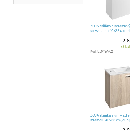
ZOJA skříňka s keramick
umyvadlem 40x22 cm, bí
2 8
sklad
Kód: 51049A-02
ZOJA skříňka s umyvadlem
mramoru 40x22 cm, dub p
2 9