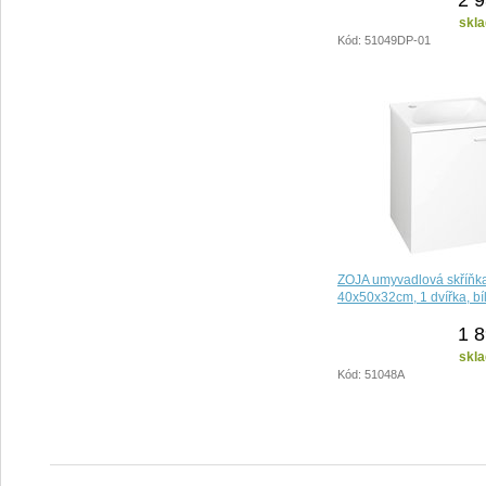
skla
Kód: 51049DP-01
ZOJA umyvadlová skříňk
40x50x32cm, 1 dvířka, bí
1 8
skla
Kód: 51048A