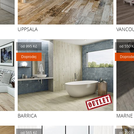
UPPSALA
VANCO
od 995 Kč
od 550 K
Doprodej
Doprode
BARRICA
MARNE
od 565 Kč
od 390 K