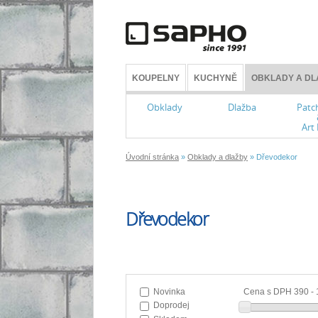
KOUPELNY
KUCHYNĚ
OBKLADY A DL
Obklady
Dlažba
Patc
Art
Úvodní stránka
»
Obklady a dlažby
» Dřevodekor
Dřevodekor
Novinka
Cena s DPH
390
-
Doprodej