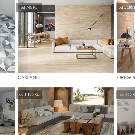
od 745 Kč
od 1 195 
OAKLAND
OREGO
od 1 195 Kč
od 995 K