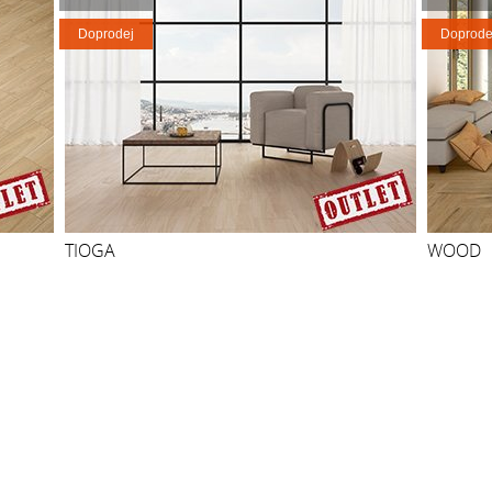
Doprodej
Doprode
TIOGA
WOOD