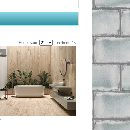
Počet sérií:
celkem:
15
č
S