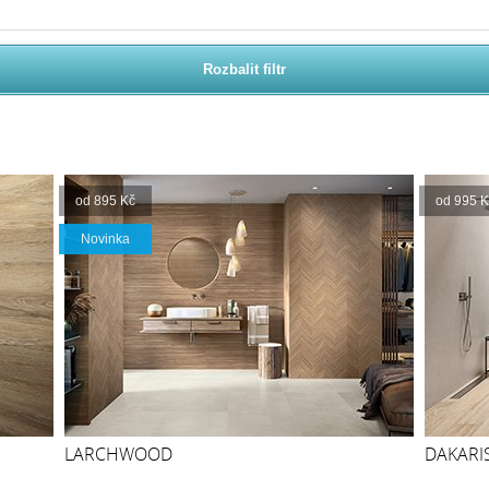
Rozbalit filtr
od 895 Kč
od 995 K
Novinka
LARCHWOOD
DAKARI