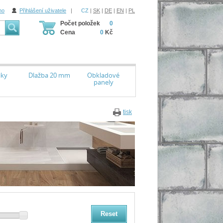
ho
Přihlášení uživatele
|
CZ
|
SK
|
DE
|
EN
|
PL
Počet položek
0
Cena
0
Kč
iky
Dlažba 20 mm
Obkladové
panely
tisk
Reset