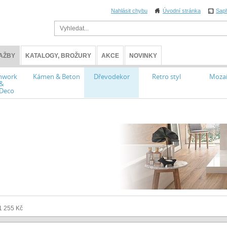
Nahlásit chybu
Úvodní stránka
Sap
AŽBY
KATALOGY, BROŽURY
AKCE
NOVINKY
hwork
Kámen & Beton
Dřevodekor
Retro styl
Moza
&
 Deco
1 255 Kč