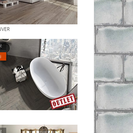
UVER
č
j
č