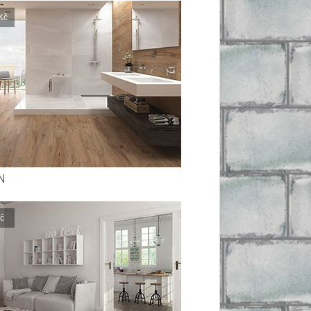
Kč
N
č