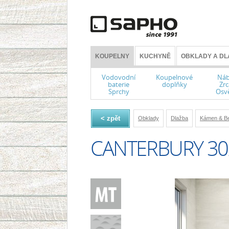
KOUPELNY
KUCHYNĚ
OBKLADY A DL
Vodovodní
Koupelnové
Náb
baterie
doplňky
Zrc
Sprchy
Osvě
< zpět
Obklady
Dlažba
Kámen & B
CANTERBURY 30x