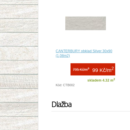
CANTERBURY obklad Silver 30x90
(1,08m2)
2
2
99 Kč/m
795 Kč/m
2
skladem 4.32 m
Kód: CTB002
Dlažba