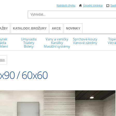
Nahlásit chybu
Úvodní stránka
Sap
AŽBY
KATALOGY, BROŽURY
AKCE
NOVINKY
ytek
Umyvadla
Vany a vaničky
Sprchové kouty
Tope
adla
Toalety
Kanálky
Vanové zástěny
Větrá
tlení
Bidety
Masážní systémy
eton
90 / 60x60