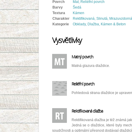
Povrch
Mat, Reliéfní povrch
Barvy
Šedá
Textura
Kámen
Charakter
Rektifikovaná, Slinutá, Mrazuvzdorn
Kategorie
Obklady, Dlažba, Kámen & Beton
Vysvětlivky
Matný povrch
Matná glazura dlaždice.
Reliéfní povrch
Pohledová strana dlaždice je upraven
Rektifikovaná dlažba
Rektifikovaná dlažba je též známá jak
Jedná se o dlaždice, které byly mecha
soudržnosti a optimální přesnost dodávají dlaždic