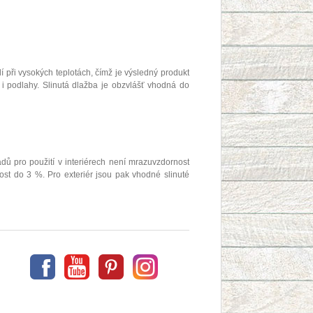
ři vysokých teplotách, čímž je výsledný produkt
y i podlahy. Slinutá dlažba je obzvlášť vhodná do
dů pro použití v interiérech není mrazuvzdornost
t do 3 %. Pro exteriér jsou pak vhodné slinuté