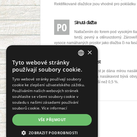
Rektifikované dlaždice jsou vhodné pro pokládku
Slinutá dlažba
Natlačením do forem pod vysokým tla
tvrdý, pevný a otěruvzdorný. Zároveň
vysoce namáhaných prostor jako dlažba či na fas
×
Mrazuvzdornost
Tyto webové stránky
CZECH
používají soubory cookie.
Mrazuvzdornost je dána mírou nasáka
SLOVAK
požadována a nasákavost bývá obvyk
Tyto webové stránky používají soubory
dlaždice s nasákavostí nižší než 0,5 %.
cookie ke zlepšení uživatelského zážitku.
GERMAN
Používáním našich webových stránek
ENGLISH
souhlasíte se všemi soubory cookie v
souladu s našimi zásadami používání
POLISH
souborů cookie.
Více informací
Informace
FRENCH
VŠE PŘIJMOUT
O nás
Kontakty
Koupelnová studia
ZOBRAZIT PODROBNOSTI