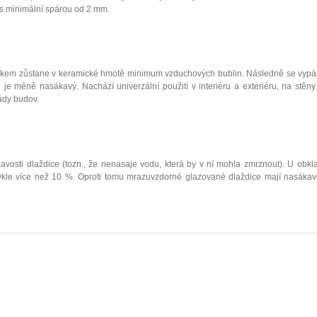
 s minimální spárou od 2 mm.
kem zůstane v keramické hmotě minimum vzduchových bublin. Následně se vypálí p
 je méně nasákavý. Nachází univerzální použití v interiéru a exteriéru, na stěn
ády budov.
vosti dlaždice (tozn., že nenasaje vodu, která by v ní mohla zmrznout). U obkla
le více než 10 %. Oproti tomu mrazuvzdorné glazované dlaždice mají nasákavos