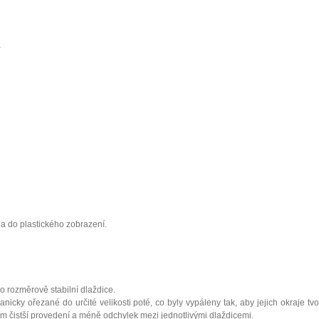
á
a do plastického zobrazení.
o rozměrově stabilní dlaždice.
nicky ořezané do určité velikosti poté, co byly vypáleny tak, aby jejich okraje tv
ím čistší provedení a méně odchylek mezi jednotlivými dlaždicemi.