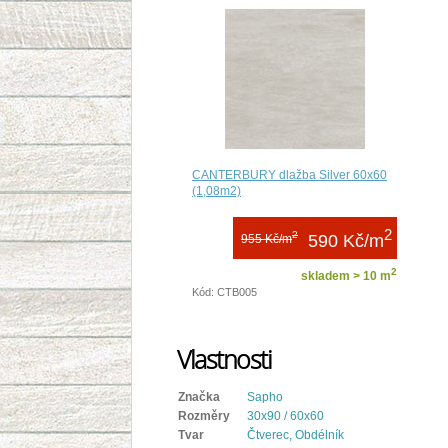
CANTERBURY dlažba Silver 60x60
(1,08m2)
2
2
590 Kč/m
955 Kč/m
2
skladem > 10 m
Kód: CTB005
Vlastnosti
Značka
Sapho
Rozměry
30x90 / 60x60
Tvar
Čtverec, Obdélník