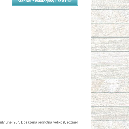
Stáhnout katalogový list v PDF
ořily úhel 90°. Dosažená jednotná velikost, rozměr