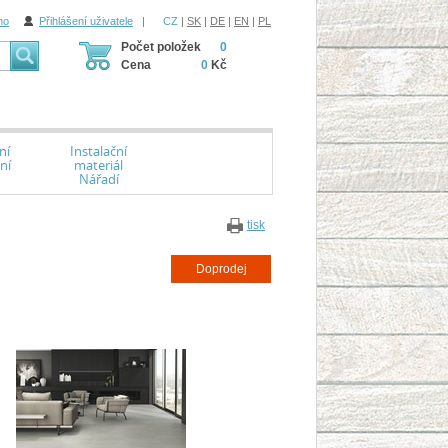
ho
Přihlášení uživatele
|
CZ
|
SK
|
DE
|
EN
|
PL
Počet položek
0
Cena
0
Kč
ní
Instalační
ní
materiál
Nářadí
tisk
Doprodej