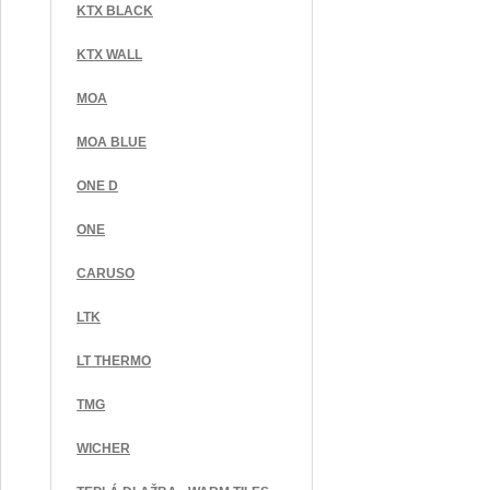
KTX BLACK
KTX WALL
MOA
MOA BLUE
ONE D
ONE
CARUSO
LTK
LT THERMO
TMG
WICHER