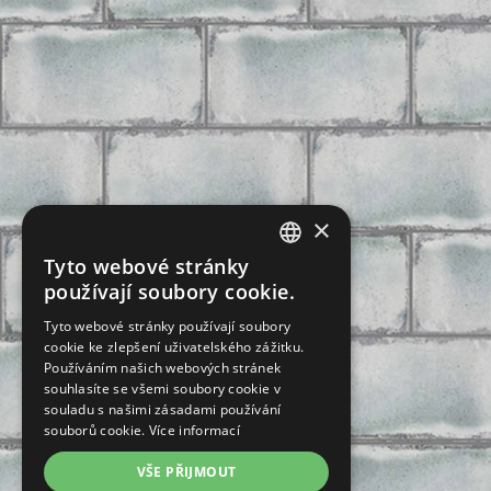
×
Tyto webové stránky
CZECH
používají soubory cookie.
SLOVAK
Tyto webové stránky používají soubory
cookie ke zlepšení uživatelského zážitku.
GERMAN
Používáním našich webových stránek
ENGLISH
souhlasíte se všemi soubory cookie v
souladu s našimi zásadami používání
POLISH
souborů cookie.
Více informací
FRENCH
VŠE PŘIJMOUT