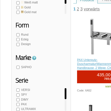
Weiß matt
Gold
1
2
3
vorwärts
Gold mat
Bronze
Edelstahl
Form
Rund
Eckig
Design
Marke
PAX Unterputz-
Duscharmatur/Wannenrma
SAPHO
Handbrause, 2 Wege, C
435,00
Serie
765,
vorr
VERSI
Code: XA52
SPY
DIMY
PAX
ULTRAMIX