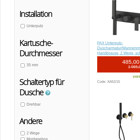
ULTRASAN
ULTRATAP
Installation
MINIMAL
Unterputz
Kartusche-
PAX Unterputz-
Duscharmatur/Wannenrma
Durchmesser
Handbrause, 2 Wege, sc
485,00
35 mm
1 065,
vorr
Schaltertyp für
Code: XA52/15
Dusche
Drehbar
Andere
2 Wege
Montagebox