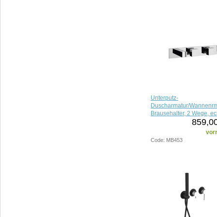
Unterputz-
Duscharmatur/Wannenrma
Brausehalter, 2 Wege, e
859,00
vorr
Code: MB453