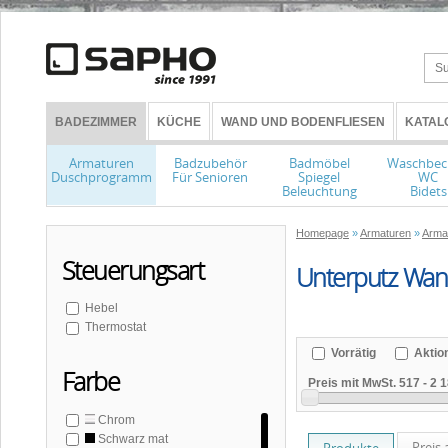
BADEZIMMER
KÜCHE
WAND UND BODENFLIESEN
KATAL
Armaturen
Badzubehör
Badmöbel
Waschbec
Duschprogramm
Für Senioren
Spiegel
WC
Beleuchtung
Bidets
Homepage
»
Armaturen
»
Arma
Steuerungsart
Unterputz Wa
Hebel
Thermostat
Vorrätig
Aktio
Farbe
Preis mit MwSt.
517
-
2 1
Chrom
Schwarz mat
Preis 
Produkte