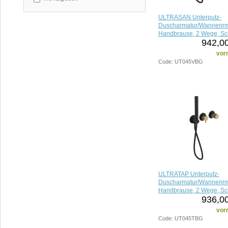
ULTRASAN Unterputz-
Duscharmatur/Wannenrma
Handbrause, 2 Wege, S
942,00
matt/Gold matt
vorr
Code: UT045VBG
ULTRATAP Unterputz-
Duscharmatur/Wannenrma
Handbrause, 2 Wege, S
936,00
matt/Gold matt
vorr
Code: UT045TBG