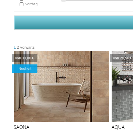
Vorrätig
1
2
vorwärts
von 33,00 €
von 20,50 €
Neuheit
SAONA
AQUA