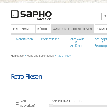
BADEZIMMER
KÜCHE
WAND UND BODENFLIESEN
KATAL
Wandfliesen
Bodenfliesen
Patchwork
Steinopt
&
&
Art Deco
Betonop
Homepage
»
Wand und Bodenfliesen
» Retro Fliesen
Retro Fliesen
Neu
Preis mit MwSt.
16
-
115 €
Ausverkauf