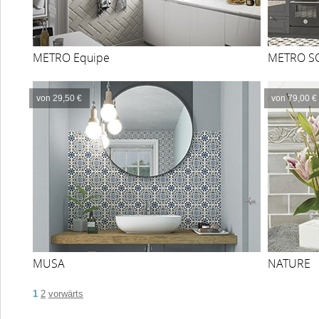
METRO Equipe
METRO S
von 29,50 €
von 79,00 €
MUSA
NATURE
1
2
vorwärts