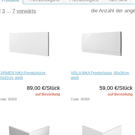
die Anzahl der ang
2
3
...
7
vorwärts
CARMEN NIKA Frontschürze,
VISLA NIKA Frontschürze, 80x36cm,
90x42cm, weiß
weiß
89,00 €/Stück
59,00 €/Stück
auf Bestellung
auf Bestellung
ode: 30302
Code: 30358