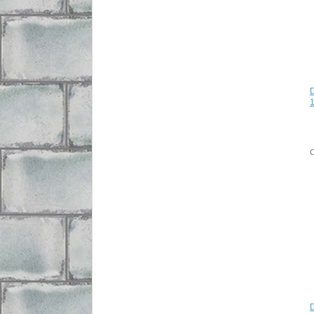
1
C
D