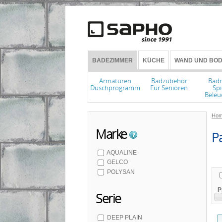
BADEZIMMER
KÜCHE
WAND UND BOD
Armaturen
Badzubehör
Bad
Duschprogramm
Für Senioren
Spi
Beleu
Hom
Marke
P
AQUALINE
GELCO
POLYSAN
P
Serie
DEEP PLAIN