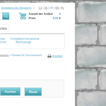
Anmeldung des Benützers
|
CZ
|
SK
|
DE
|
EN
|
PL
Anzahl der Artikel
0
Preis
0,00
€
ITEN
rper
Installationsmaterial
toren
Werkzeuge
hwannen
» Paneele für Duschwannen
drucken
Reset