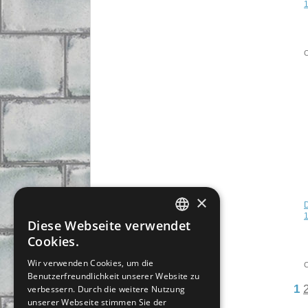
C
×
D
Diese Webseite verwendet
CZECH
Cookies.
SLOVAK
Wir verwenden Cookies, um die
C
Benutzerfreundlichkeit unserer Website zu
GERMAN
1
verbessern. Durch die weitere Nutzung
ENGLISH
unserer Webseite stimmen Sie der