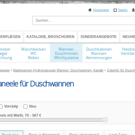
Homepage
Sapho
ENFLIESEN
KATALOGE, BROSCHÜREN
SONDERANGEBOTE
NEUHE
möbel
Waschbecken
Wannen,
Duschkabinen
Heizkö
egel
WC
Duschrinnen
Wannen-
Ventila
chtung
Bidets
Whirlsysteme
Abtrennungen
epage
»
Badewannen,Hydromassage Wannen, Duschwannen, Kanäle
»
Zubehör für Dusc
aneele für Duschwannen
Vorrätig
Neu
reis mit MwSt.
70
-
367 €
Preis aufsteigend
Preis absteigend
nach Serie
Produkte