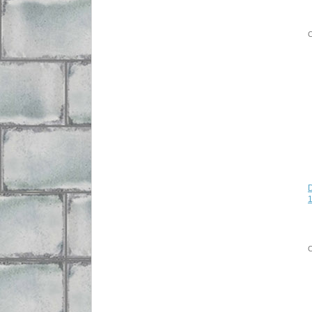
C
1
C