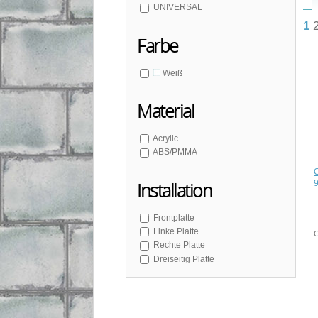
UNIVERSAL
1
Farbe
Weiß
Material
Acrylic
ABS/PMMA
Installation
Frontplatte
Linke Platte
C
Rechte Platte
Dreiseitig Platte