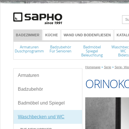
BADEZIMMER
KÜCHE
WAND UND BODENFLIESEN
KATAL
Armaturen
Badzubehör
Badmöbel
Waschbec
Duschprogramm
Für Senioren
Spiegel
WC
Beleuchtung
Bidets
Homepage
»
Serie
»
Serie- W
Armaturen
ORINOK
Badzubehör
Badmöbel und Spiegel
Waschbecken und WC