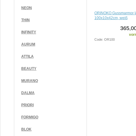
NEON
ORINOKO Gussmarmor-W
100x10x42cm, weiß
THIN
365,00
INFINITY
vorr
Code: OR100
AURUM
ATTILA
BEAUTY
MURANO
DALMA
PRIORI
FORMIGO
BLOK