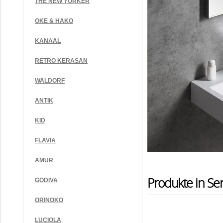
THE NEW YORKER
OKE & HAKO
KANAAL
RETRO KERASAN
WALDORF
ANTIK
KID
FLAVIA
AMUR
Produkte in Ser
GODIVA
ORINOKO
LUCIOLA