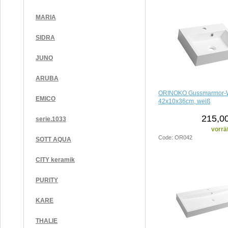
MARIA
SIDRA
JUNO
ARUBA
ORINOKO Gussmarmor-W
EMICO
42x10x36cm, weiß
215,00
serie.1033
vorrä
Code: OR042
SOTT AQUA
CITY keramik
PURITY
KARE
THALIE