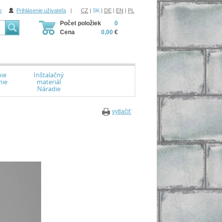
o
Prihlásenie uživateľa
|
CZ
|
SK
|
DE
|
EN
|
PL
Počet položiek
0
Cena
0,00
€
ie
Inštalačný
nie
materiál
Náradie
vytlačiť