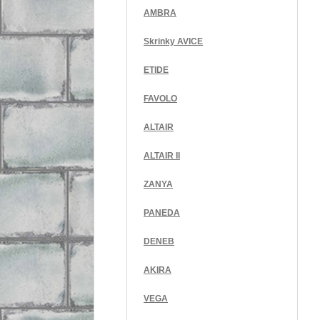
AMBRA
Skrinky AVICE
ETIDE
FAVOLO
ALTAIR
ALTAIR II
ZANYA
PANEDA
DENEB
AKIRA
VEGA