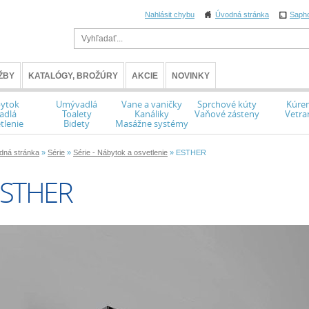
Nahlásit chybu
Úvodná stránka
Saph
ŽBY
KATALÓGY, BROŽÚRY
AKCIE
NOVINKY
ytok
Umývadlá
Vane a vaničky
Sprchové kúty
Kúren
adlá
Toalety
Kanáliky
Vaňové zásteny
Vetra
tlenie
Bidety
Masážne systémy
dná stránka
»
Série
»
Série - Nábytok a osvetlenie
» ESTHER
STHER