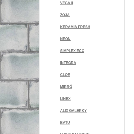
VEGA II
ZOJA
KERAMIA FRESH
NEON
SIMPLEX ECO
INTEGRA
CLOE
MIRRÓ
LINEX
ALIX GALERKY
BATU