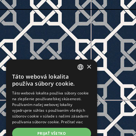
×
Táto webová lokalita
CZECH
používa súbory cookie.
SLOVAK
Táto webová lokalita používa súbory cookie
na zlepšenie používateľskej skúsenosti.
GERMAN
Používaním našej webovej lokality
ENGLISH
vyjadrujete súhlas s používaním všetkých
súborov cookie v súlade s našimi zásadami
POLISH
používania súborov cookie.
Prečítať viac
FRENCH
PRIJAŤ VŠETKO