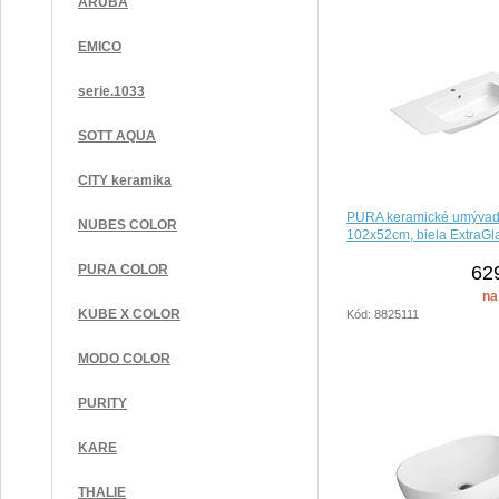
ARUBA
EMICO
serie.1033
SOTT AQUA
CITY keramika
PURA keramické umývadl
NUBES COLOR
102x52cm, biela ExtraGl
62
PURA COLOR
na
KUBE X COLOR
Kód: 8825111
MODO COLOR
PURITY
KARE
THALIE