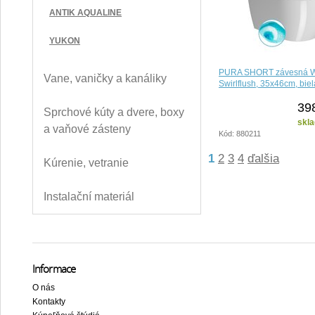
ANTIK AQUALINE
YUKON
PURA SHORT závesná W
Vane, vaničky a kanáliky
Swirlflush, 35x46cm, bie
39
Sprchové kúty a dvere, boxy
skla
a vaňové zásteny
Kód: 880211
1
2
3
4
ďalšia
Kúrenie, vetranie
Instalační materiál
Informace
O nás
Kontakty