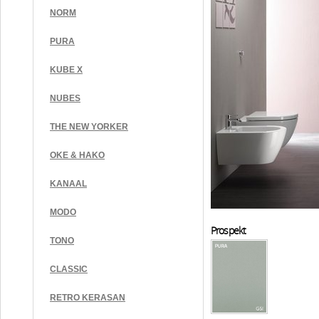
NORM
PURA
KUBE X
NUBES
THE NEW YORKER
OKE & HAKO
KANAAL
MODO
Prospekt
TONO
CLASSIC
RETRO KERASAN