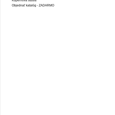
Kúpeľňová štúdiá
Objednať katalóg - ZADARMO