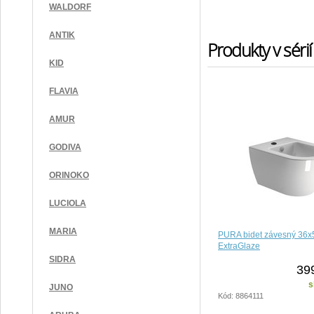
WALDORF
ANTIK
Produkty v sérií
KID
FLAVIA
AMUR
GODIVA
ORINOKO
LUCIOLA
MARIA
PURA bidet závesný 36x
ExtraGlaze
SIDRA
39
s
JUNO
Kód: 8864111