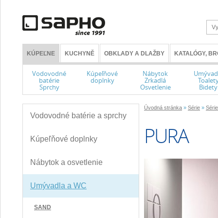
KÚPEĽNE
KUCHYNĚ
OBKLADY A DLAŽBY
KATALÓGY, B
Vodovodné
Kúpeľňové
Nábytok
Umývad
batérie
doplnky
Zrkadlá
Toalet
Sprchy
Osvetlenie
Bidety
Úvodná stránka
»
Série
»
Séri
Vodovodné batérie a sprchy
PURA
Kúpeľňové doplnky
Nábytok a osvetlenie
Umývadla a WC
SAND