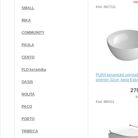
na
Kód: 8827111
SMALL
INKA
COMMUNITY
PAULA
CENTO
FLO keramika
PURA keramické umývadl
priemer 32cm, biela Extr
OASIS
27
NOLITA
s
Kód: 885411
PACO
PORTO
TRIBECA