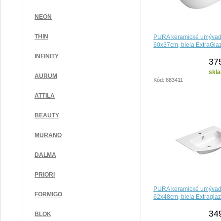
NEON
THIN
PURA keramické umývad
60x37cm, biela ExtraGla
INFINITY
37
skla
AURUM
Kód: 883411
ATTILA
BEAUTY
MURANO
DALMA
PRIORI
PURA keramické umývadl
FORMIGO
62x48cm, biela Extragla
34
BLOK