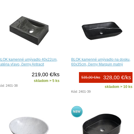
BLOK kamenné umývadlo 40x22cm,
BLOK kamenné umývadlo na dosku,
atéria vľavo, čierny Antracit
60x35cm, čierny Marquin matný
219,00 €/ks
328,00 €/ks
535,00 €/ks
skladom > 5 ks
ód: 2401-38
skladom > 10 ks
Kód: 2401-39