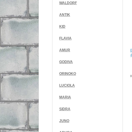
WALDORF
ANTIK
KID
FLAVIA
AMUR
4
GODIVA
ORINOKO
K
LUCIOLA
MARIA
SIDRA
JUNO