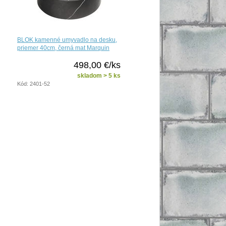
BLOK kamenné umyvadlo na desku,
priemer 40cm, černá mat Marquin
498,00 €/ks
skladom > 5 ks
Kód: 2401-52