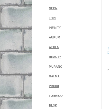
NEON
THIN
INFINITY
AURUM
ATTILA
b
BEAUTY
MURANO
K
DALMA
PRIORI
FORMIGO
BLOK