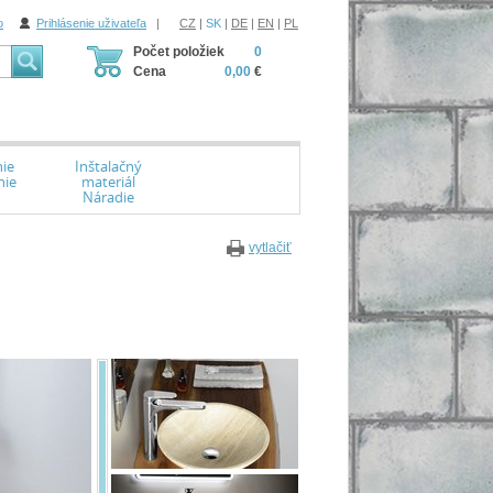
o
Prihlásenie uživateľa
|
CZ
|
SK
|
DE
|
EN
|
PL
Počet položiek
0
Cena
0,00
€
ie
Inštalačný
nie
materiál
Náradie
vytlačiť