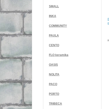
SMALL
INKA
p
COMMUNITY
PAULA
K
CENTO
FLO keramika
OASIS
NOLITA
PACO
PORTO
TRIBECA