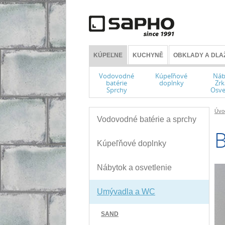
KÚPEĽNE
KUCHYNĚ
OBKLADY A DLA
Vodovodné
Kúpeľňové
Náb
batérie
doplnky
Zrk
Sprchy
Osve
Úvo
Vodovodné batérie a sprchy
Kúpeľňové doplnky
Nábytok a osvetlenie
Umývadla a WC
SAND