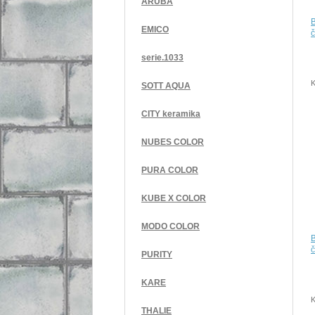
ARUBA
EMICO
č
serie.1033
K
SOTT AQUA
CITY keramika
NUBES COLOR
PURA COLOR
KUBE X COLOR
MODO COLOR
č
PURITY
KARE
K
THALIE