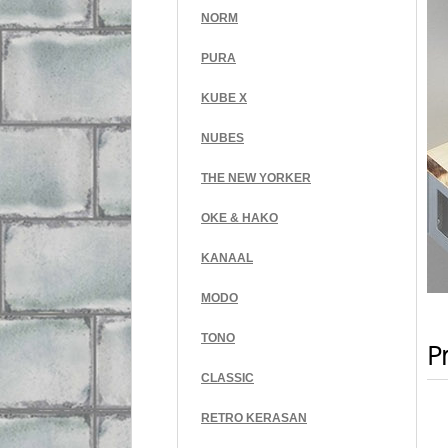
NORM
PURA
KUBE X
NUBES
THE NEW YORKER
OKE & HAKO
KANAAL
MODO
TONO
Pr
CLASSIC
RETRO KERASAN