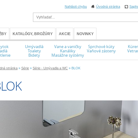
Nahlásit chybu
Úvodná stránka
Saph
ŽBY
KATALÓGY, BROŽÚRY
AKCIE
NOVINKY
ytok
Umývadlá
Vane a vaničky
Sprchové kúty
Kúren
adlá
Toalety
Kanáliky
Vaňové zásteny
Vetra
tlenie
Bidety
Masážne systémy
dná stránka
»
Série
»
Série - Umývadla a WC
» BLOK
BLOK