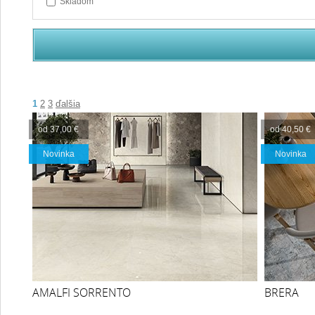
Skladom
1
2
3
ďalšia
od 37,00 €
od 40,50 €
Novinka
Novinka
AMALFI SORRENTO
BRERA