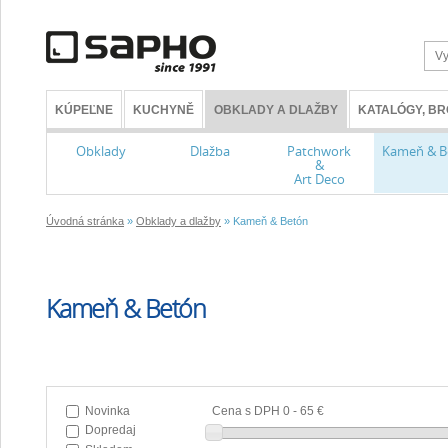
KÚPEĽNE
KUCHYNĚ
OBKLADY A DLAŽBY
KATALÓGY, B
Obklady
Dlažba
Patchwork
Kameň & B
&
Art Deco
Úvodná stránka
»
Obklady a dlažby
» Kameň & Betón
Kameň & Betón
Novinka
Cena s DPH
0
-
65 €
Dopredaj