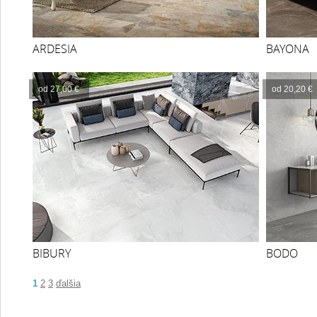
ARDESIA
BAYONA
od 27,00 €
od 20,20 €
BIBURY
BODO
1
2
3
ďalšia