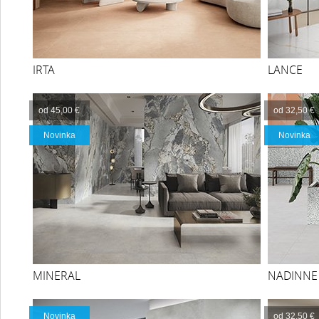
IRTA
LANCE
od 45,00 €
od 32,50 €
Novinka
Novinka
MINERAL
NADINNE
Novinka
od 32,50 €